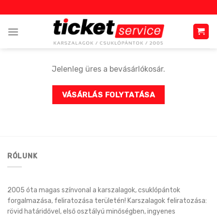
Skip
to
content
Jelenleg üres a bevásárlókosár.
VÁSÁRLÁS FOLYTATÁSA
RÓLUNK
2005 óta magas színvonal a karszalagok, csuklópántok
forgalmazása, feliratozása területén! Karszalagok feliratozása:
rövid határidővel, első osztályú minőségben, ingyenes