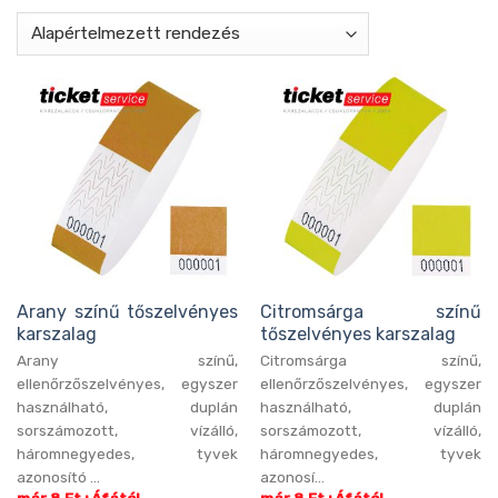
Arany színű tőszelvényes
Citromsárga színű
karszalag
tőszelvényes karszalag
Arany színű,
Citromsárga színű,
ellenőrzőszelvényes, egyszer
ellenőrzőszelvényes, egyszer
használható, duplán
használható, duplán
sorszámozott, vízálló,
sorszámozott, vízálló,
háromnegyedes, tyvek
háromnegyedes, tyvek
azonosító ...
azonosí...
már 8 Ft+Áfától
már 8 Ft+Áfától