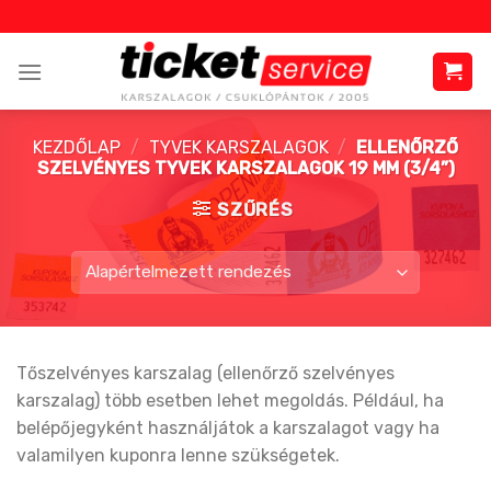
Skip
to
content
KEZDŐLAP
/
TYVEK KARSZALAGOK
/
ELLENŐRZŐ
SZELVÉNYES TYVEK KARSZALAGOK 19 MM (3/4”)
SZŰRÉS
Tőszelvényes karszalag (ellenőrző szelvényes
karszalag) több esetben lehet megoldás. Például, ha
belépőjegyként használjátok a karszalagot vagy ha
valamilyen kuponra lenne szükségetek.