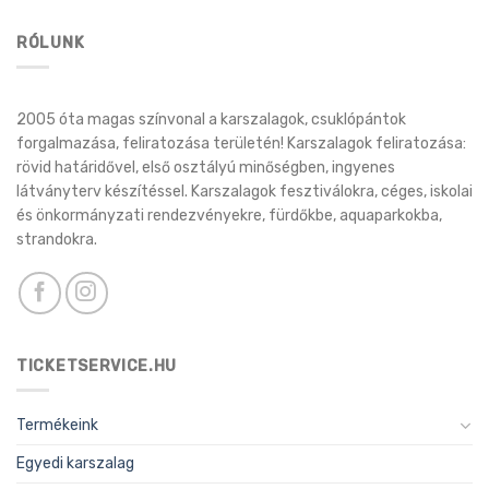
RÓLUNK
2005 óta magas színvonal a karszalagok, csuklópántok
forgalmazása, feliratozása területén! Karszalagok feliratozása:
rövid határidővel, első osztályú minőségben, ingyenes
látványterv készítéssel. Karszalagok fesztiválokra, céges, iskolai
és önkormányzati rendezvényekre, fürdőkbe, aquaparkokba,
strandokra.
TICKETSERVICE.HU
Termékeink
Egyedi karszalag