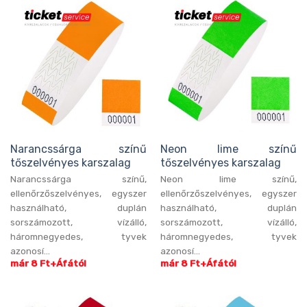
Narancssárga színű
Neon lime színű
tőszelvényes karszalag
tőszelvényes karszalag
Narancssárga színű,
Neon lime színű,
ellenőrzőszelvényes, egyszer
ellenőrzőszelvényes, egyszer
használható, duplán
használható, duplán
sorszámozott, vízálló,
sorszámozott, vízálló,
háromnegyedes, tyvek
háromnegyedes, tyvek
azonosí...
azonosí...
már 8 Ft+Áfától
már 8 Ft+Áfától