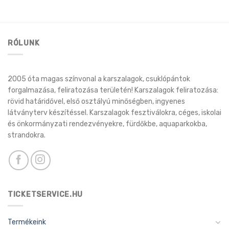
RÓLUNK
2005 óta magas színvonal a karszalagok, csuklópántok
forgalmazása, feliratozása területén! Karszalagok feliratozása:
rövid határidővel, első osztályú minőségben, ingyenes
látványterv készítéssel. Karszalagok fesztiválokra, céges, iskolai
és önkormányzati rendezvényekre, fürdőkbe, aquaparkokba,
strandokra.
TICKETSERVICE.HU
Termékeink