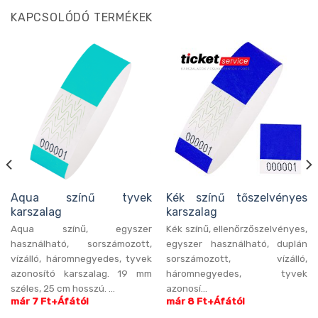
KAPCSOLÓDÓ TERMÉKEK
Aqua színű tyvek
Kék színű tőszelvényes
karszalag
karszalag
Aqua színű, egyszer
Kék színű, ellenőrzőszelvényes,
használható, sorszámozott,
egyszer használható, duplán
vízálló, háromnegyedes, tyvek
sorszámozott, vízálló,
azonosító karszalag. 19 mm
háromnegyedes, tyvek
széles, 25 cm hosszú. ...
azonosí...
már 7 Ft+Áfától
már 8 Ft+Áfától