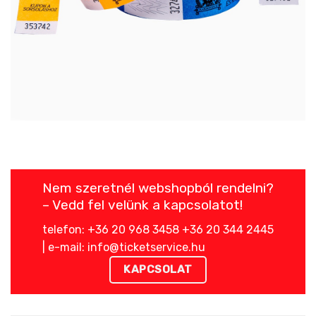
Nem szeretnél webshopból rendelni?
– Vedd fel velünk a kapcsolatot!
telefon: +36 20 968 3458 +36 20 344 2445
| e-mail: info@ticketservice.hu
KAPCSOLAT