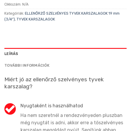
Cikkszám:
N/A
Kategóriák:
ELLENŐRZŐ SZELVÉNYES TYVEK KARSZALAGOK 19 mm
(3/4”)
,
TYVEK KARSZALAGOK
LEÍRÁS
TOVÁBBI INFORMÁCIÓK
Miért jó az ellenőrző szelvényes tyvek
karszalag?
Nyugtaként is használhatod
Ha nem szeretnél a rendezvényeden pluszban
még nyugtát is adni, akkor erre a tőszelvényes
karszalag megoldást nyújt. Segítünk abban,