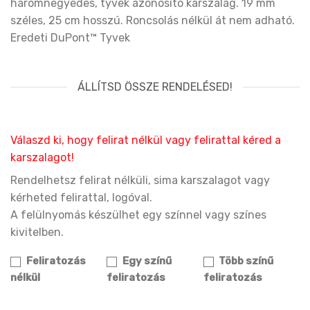
háromnegyedes, tyvek azonosító karszalag. 19 mm
széles, 25 cm hosszú. Roncsolás nélkül át nem adható.
Eredeti DuPont™ Tyvek
ÁLLÍTSD ÖSSZE RENDELÉSED!
Válaszd ki, hogy felirat nélkül vagy felirattal kéred a
karszalagot!
Rendelhetsz felirat nélküli, sima karszalagot vagy
kérheted felirattal, logóval.
A felülnyomás készülhet egy színnel vagy színes
kivitelben.
Feliratozás
Egy színű
Több színű
nélkül
feliratozás
feliratozás