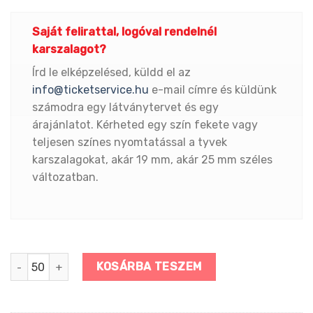
Saját felirattal, logóval rendelnél
karszalagot?
Írd le elképzelésed, küldd el az
info@ticketservice.hu
e-mail címre és küldünk
számodra egy látványtervet és egy
árajánlatot. Kérheted egy szín fekete vagy
teljesen színes nyomtatással a tyvek
karszalagokat, akár 19 mm, akár 25 mm széles
változatban.
Narancssárga színű tőszelvényes karszalag mennyiség
KOSÁRBA TESZEM