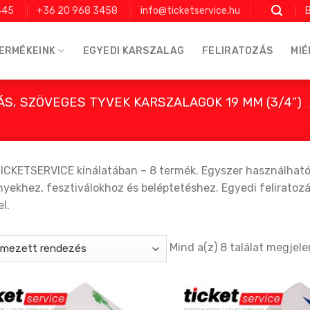
445
+36 20 968 3458
info@ticketservice.hu
B
ERMÉKEINK
EGYEDI KARSZALAG
FELIRATOZÁS
MIÉ
ÁS, SZÖVEGES TYVEK KARSZALAGOK 19 MM (3/4”)
TICKETSERVICE kínálatában – 8 termék. Egyszer használható
ekhez, fesztiválokhoz és beléptetéshez. Egyedi feliratozás 
l.
Mind a(z) 8 találat megjele