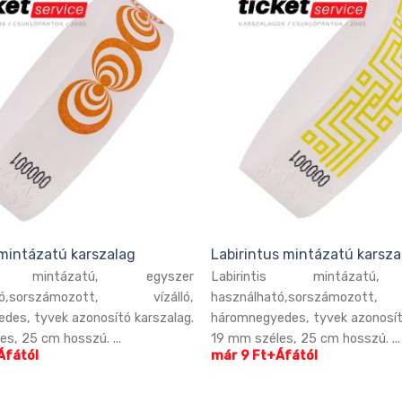
mintázatú karszalag
Labirintus mintázatú karsza
c mintázatú, egyszer
Labirintis mintázatú,
ató,sorszámozott, vízálló,
használható,sorszámozott
des, tyvek azonosító karszalag.
háromnegyedes, tyvek azonosít
s, 25 cm hosszú. ...
19 mm széles, 25 cm hosszú. ...
Áfától
már 9 Ft+Áfától