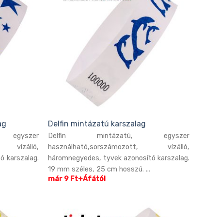
ag
Delfin mintázatú karszalag
 egyszer
Delfin mintázatú, egyszer
, vízálló,
használható,sorszámozott, vízálló,
ó karszalag.
háromnegyedes, tyvek azonosító karszalag.
19 mm széles, 25 cm hosszú. ...
már 9 Ft+Áfától