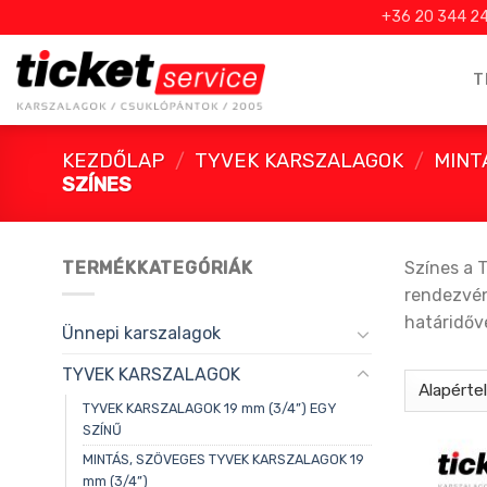
Skip
+36 20 344 2
to
content
T
KEZDŐLAP
/
TYVEK KARSZALAGOK
/
MINT
SZÍNES
TERMÉKKATEGÓRIÁK
Színes a 
rendezvény
határidőve
Ünnepi karszalagok
TYVEK KARSZALAGOK
TYVEK KARSZALAGOK 19 mm (3/4”) EGY
SZÍNŰ
MINTÁS, SZÖVEGES TYVEK KARSZALAGOK 19
mm (3/4”)