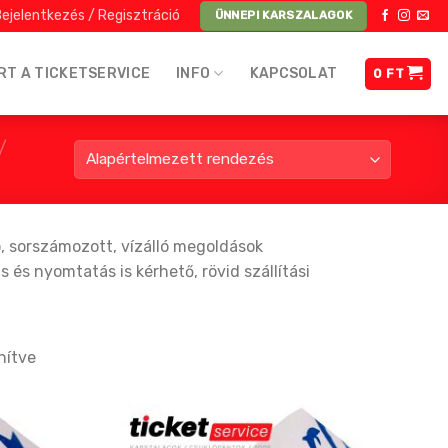
ejelentkezés / Regisztráció
ÜNNEPI KARSZALAGOK
RT A TICKETSERVICE
INFO
KAPCSOLAT
0
FT
/
, sorszámozott, vízálló megoldások
és nyomtatás is kérhető, rövid szállítási
nítve