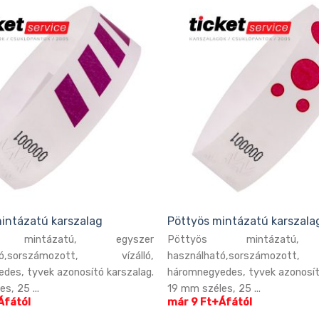
mintázatú karszalag
Pöttyös mintázatú karszala
s mintázatú, egyszer
Pöttyös mintázatú,
ató,sorszámozott, vízálló,
használható,sorszámozott
des, tyvek azonosító karszalag.
háromnegyedes, tyvek azonosít
s, 25 ...
19 mm széles, 25 ...
Áfától
már 9 Ft+Áfától