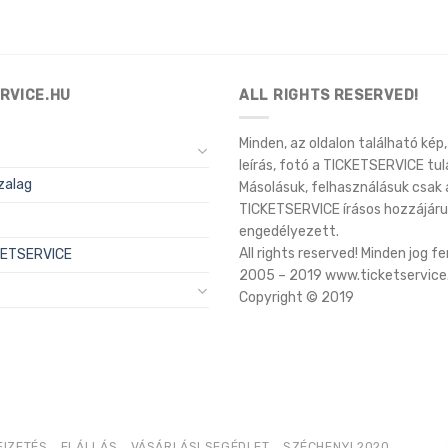
RVICE.HU
ALL RIGHTS RESERVED!
Minden, az oldalon található kép, 
leírás, fotó a TICKETSERVICE tul
zalag
Másolásuk, felhasználásuk csak 
TICKETSERVICE írásos hozzájáru
engedélyezett.
All rights reserved! Minden jog f
CKETSERVICE
2005 – 2019 www.ticketservice
Copyright © 2019
FIZETÉS
ELÁLLÁS
VÁSÁRLÁSI SEGÉDLET
SZÉCHENYI 2020