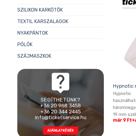
SZILIKON KARKÖTŐK
TEXTIL KARSZALAGOK
NYAKPÁNTOK
PÓLÓK
SZÁJMASZKOK
Hypnotic 
Hypnoti
SEGÍTHETÜNK?
használh
+36 20 968 3458
háromnegye
+36 20 344 2445
19 mm széle
info@ticketservice.hu
már 9 Ft+
AJÁNLATKÉRÉS