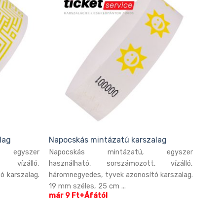
lag
Napocskás mintázatú karszalag
 egyszer
Napocskás mintázatú, egyszer
, vízálló,
használható, sorszámozott, vízálló,
ó karszalag.
háromnegyedes, tyvek azonosító karszalag.
19 mm széles, 25 cm ...
már 9 Ft+Áfától