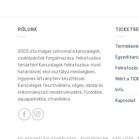
RÓLUNK
TICKETSE
Termékeink
2005 óta magas színvonal a karszalagok,
Egyedi kars
csuklópántok forgalmazása, feliratozása
területén! Karszalagok feliratozása: rövid
Feliratozás
határidővel, első osztályú minőségben,
ingyenes látványterv készítéssel.
Miért a TI
Karszalagok fesztiválokra, céges, iskolai és
Info
önkormányzati rendezvényekre, fürdőkbe,
aquaparkokba, strandokra.
Kapcsolat
FELHASZNÁLÁSI SZABÁLYZAT
ADATVÉDELEM
SZÁLLÍTÁS