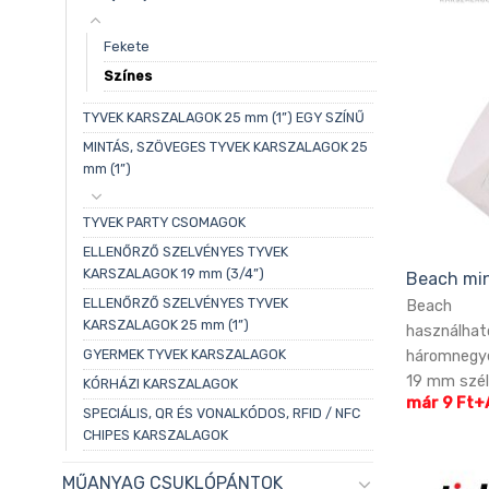
Fekete
Színes
TYVEK KARSZALAGOK 25 mm (1”) EGY SZÍNŰ
MINTÁS, SZÖVEGES TYVEK KARSZALAGOK 25
mm (1”)
TYVEK PARTY CSOMAGOK
ELLENŐRZŐ SZELVÉNYES TYVEK
KARSZALAGOK 19 mm (3/4”)
Beach min
ELLENŐRZŐ SZELVÉNYES TYVEK
Beach 
KARSZALAGOK 25 mm (1”)
használh
GYERMEK TYVEK KARSZALAGOK
háromnegye
19 mm széle
KÓRHÁZI KARSZALAGOK
már 9 Ft+
SPECIÁLIS, QR ÉS VONALKÓDOS, RFID / NFC
CHIPES KARSZALAGOK
MŰANYAG CSUKLÓPÁNTOK