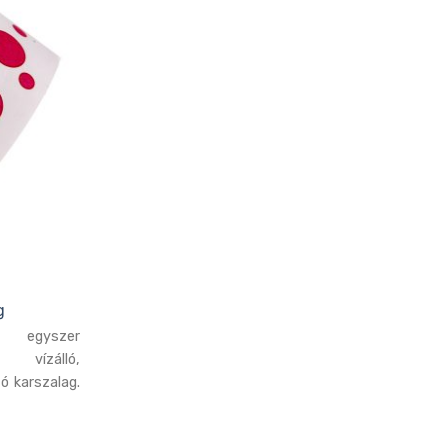
g
 egyszer
, vízálló,
ó karszalag.