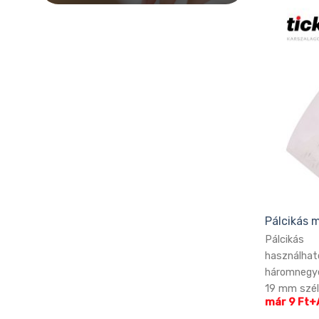
Pálcikás 
Pálciká
használh
háromnegye
19 mm széle
már 9 Ft+