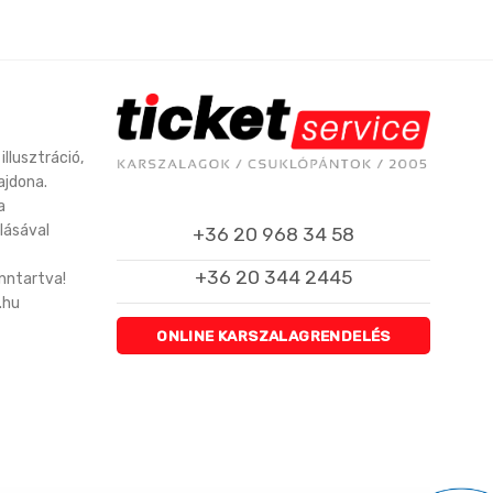
illusztráció,
ajdona.
a
lásával
+36 20 968 34 58
+36 20 344 2445
enntartva!
.hu
ONLINE KARSZALAGRENDELÉS