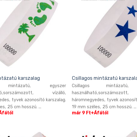
tázatú karszalag
Csillagos mintázatú karszal
mintázatú, egyszer
Csillagos mintázatú,
ató,sorszámozott, vízálló,
használható,sorszámozott
des, tyvek azonosító karszalag.
háromnegyedes, tyvek azonosít
s, 25 cm hosszú. ...
19 mm széles, 25 cm hosszú. ...
Áfától
már 9 Ft+Áfától