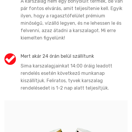
A karszalag nem egy bonyolult termék, de van
pár fontos elvárás, amit teljesítenie kell. Egyik
ilyen, hogy a ragasztófelület prémium
minőségű, vízálló legyen, és ne lehessen le és
felvenni, azaz átadni a karszalagot. Mi erre
kiemelten figyelünk!
Mert akár 24 órán belül szállítunk
Sima karszalagjainkat 14:00 óráig leadott
rendelés esetén következő munkanap
kiszállítjuk. Feliratos, tyvek karszalag
rendelésedet is 1-2 nap alatt teljesítjük.