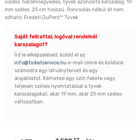
vízálló, háromnegyedes, tyvek azonosító karszalag. 19
mm széles, 25 cm hosszú. Roncsolás nélkül át nem
adható. Eredeti DuPont™ Tyvek
Saját felirattal, logóval rendelnél
karszalagot?
Írd le elképzelésed, küldd el az
info@ticketservice.hu
e-mail címre és küldünk
számodra egy látványtervet és egy
árajánlatot. Kérheted egy szín fekete vagy
teljesen színes nyomtatással a tyvek
karszalagokat, akár 19 mm, akár 25 mm széles
változatban.