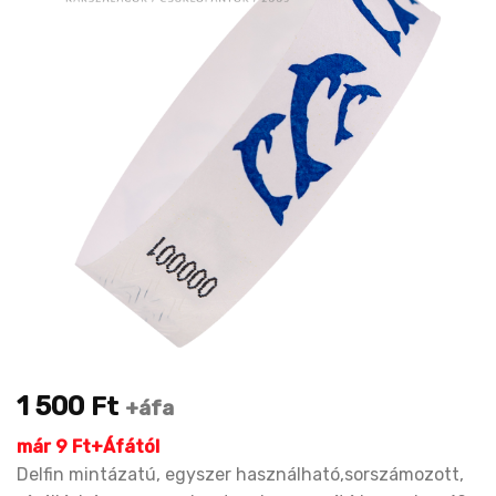
1 500
Ft
+áfa
már 9 Ft+Áfától
Delfin mintázatú, egyszer használható,sorszámozott,