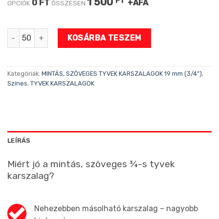
1 500
FT
0 FT
+ÁFA
OPCIÓK
ÖSSZESEN
Delfin mintázatú karszalag mennyiség
KOSÁRBA TESZEM
Kategóriák:
MINTÁS, SZÖVEGES TYVEK KARSZALAGOK 19 mm (3/4”)
,
Színes
,
TYVEK KARSZALAGOK
LEÍRÁS
Miért jó a mintás, szöveges ¾-s tyvek
karszalag?
Nehezebben másolható karszalag – nagyobb