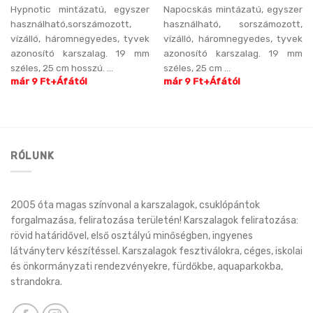
Hypnotic mintázatú, egyszer
Napocskás mintázatú, egyszer
használható,sorszámozott,
használható, sorszámozott,
vízálló, háromnegyedes, tyvek
vízálló, háromnegyedes, tyvek
azonosító karszalag. 19 mm
azonosító karszalag. 19 mm
széles, 25 cm hosszú. ...
széles, 25 cm ...
már 9 Ft+Áfától
már 9 Ft+Áfától
RÓLUNK
2005 óta magas színvonal a karszalagok, csuklópántok
forgalmazása, feliratozása területén! Karszalagok feliratozása:
rövid határidővel, első osztályú minőségben, ingyenes
látványterv készítéssel. Karszalagok fesztiválokra, céges, iskolai
és önkormányzati rendezvényekre, fürdőkbe, aquaparkokba,
strandokra.