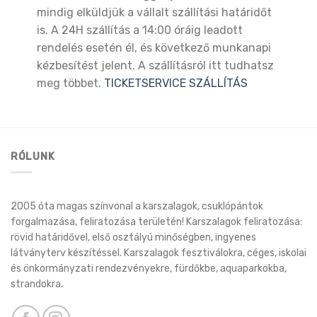
mindig elküldjük a vállalt szállítási határidőt
is. A 24H szállítás a 14:00 óráig leadott
rendelés esetén él, és következő munkanapi
kézbesítést jelent. A szállításról itt tudhatsz
meg többet.
TICKETSERVICE SZÁLLÍTÁS
RÓLUNK
2005 óta magas színvonal a karszalagok, csuklópántok
forgalmazása, feliratozása területén! Karszalagok feliratozása:
rövid határidővel, első osztályú minőségben, ingyenes
látványterv készítéssel. Karszalagok fesztiválokra, céges, iskolai
és önkormányzati rendezvényekre, fürdőkbe, aquaparkokba,
strandokra.