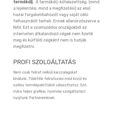
termékdíj
. A termékdíj-kötelezettség, (mind
a lejelentési, mind a megfizetési) az első
hazai forgalombahozót vagy saját célú
felhasználót terheli. Ennek ellenörzőszerve a
NAV. Ezt a szomszédos országokból az
interneten átkalandozó cégek nem fizetik
meg és külföldi cégként nem is tudják
megfizetni.
PROFI SZOLGÁLTATÁS
Nem csak felirat nélküli karszalagokat
kínálunk. Többféle feliratozási mód közül és
széles termékpalettából választhatsz. Sőt,
mára teljes grafikai, nyomdai szolgáltatást
nyújtunk Partnereinknek.