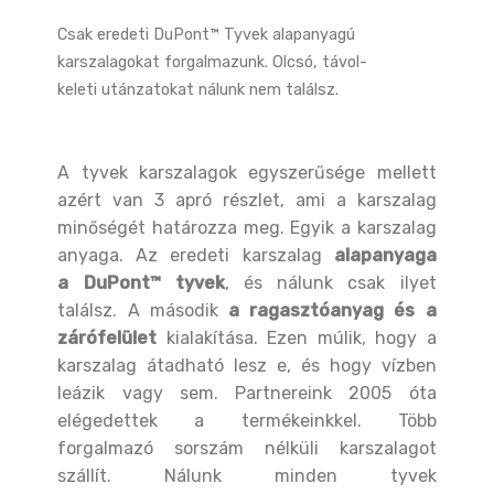
Csak eredeti DuPont™ Tyvek alapanyagú
karszalagokat forgalmazunk. Olcsó, távol-
keleti utánzatokat nálunk nem találsz.
A tyvek karszalagok egyszerűsége mellett
azért van 3 apró részlet, ami a karszalag
minőségét határozza meg. Egyik a karszalag
anyaga. Az eredeti karszalag
alapanyaga
a DuPont™ tyvek
, és nálunk csak ilyet
találsz. A második
a ragasztóanyag és a
zárófelület
kialakítása. Ezen múlik, hogy a
karszalag átadható lesz e, és hogy vízben
leázik vagy sem. Partnereink 2005 óta
elégedettek a termékeinkkel. Több
forgalmazó sorszám nélküli karszalagot
szállít. Nálunk minden tyvek