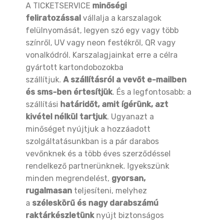
A TICKETSERVICE
minőségi
feliratozással
vállalja a karszalagok
felülnyomását, legyen szó egy vagy több
színről, UV vagy neon festékről, QR vagy
vonalkódról. Karszalagjainkat erre a célra
gyártott kartondobozokba
szállítjuk.
A szállításról a vevőt e-mailben
és sms-ben értesítjük
. És a legfontosabb: a
szállítási
határidőt, amit ígérünk, azt
kivétel nélkül tartjuk
. Ugyanazt a
minőséget nyújtjuk a hozzáadott
szolgáltatásunkban is a pár darabos
vevőnknek és a több éves szerződéssel
rendelkező partnerünknek. Igyekszünk
minden megrendelést,
gyorsan,
rugalmasan
teljesíteni, melyhez
a
széleskörű és nagy darabszámú
raktárkészletünk
nyújt biztonságos