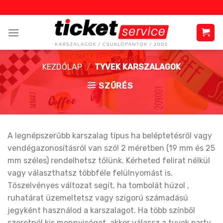
Skip
to
content
KEZDŐLAP
/
TYVEK KARSZALAGOK
SZŰRÉS
A legnépszerűbb karszalag típus ha beléptetésről vagy
vendégazonosításról van szó! 2 méretben (19 mm és 25
mm széles) rendelhetsz tőlünk. Kérheted felirat nélkül
vagy választhatsz többféle felülnyomást is.
Tőszelvényes változat segít, ha tombolát húzol ,
ruhatárat üzemeltetsz vagy szigorú számadású
jegyként használod a karszalagot. Ha több színből
szeretnél kis mennyiséget, akkor válassz a tyvek party