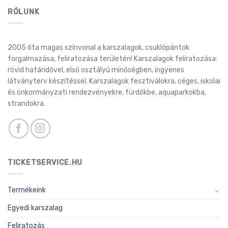
RÓLUNK
2005 óta magas színvonal a karszalagok, csuklópántok
forgalmazása, feliratozása területén! Karszalagok feliratozása:
rövid határidővel, első osztályú minőségben, ingyenes
látványterv készítéssel. Karszalagok fesztiválokra, céges, iskolai
és önkormányzati rendezvényekre, fürdőkbe, aquaparkokba,
strandokra.
TICKETSERVICE.HU
Termékeink
Egyedi karszalag
Feliratozás