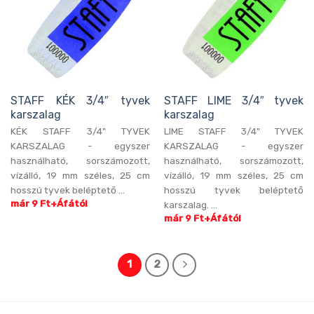
STAFF KÉK 3/4″ tyvek
STAFF LIME 3/4″ tyvek
karszalag
karszalag
KÉK STAFF 3/4" TYVEK
LIME STAFF 3/4" TYVEK
KARSZALAG - egyszer
KARSZALAG - egyszer
használható, sorszámozott,
használható, sorszámozott,
vízálló, 19 mm széles, 25 cm
vízálló, 19 mm széles, 25 cm
hosszú tyvek beléptető ...
hosszú tyvek beléptető
már 9 Ft+Áfától
karszalag. ...
már 9 Ft+Áfától
1
2