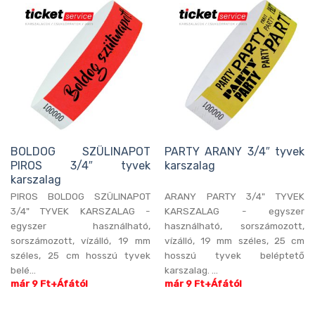
BOLDOG SZÜLINAPOT
PARTY ARANY 3/4″ tyvek
PIROS 3/4″ tyvek
karszalag
karszalag
PIROS BOLDOG SZÜLINAPOT
ARANY PARTY 3/4" TYVEK
3/4" TYVEK KARSZALAG -
KARSZALAG - egyszer
egyszer használható,
használható, sorszámozott,
sorszámozott, vízálló, 19 mm
vízálló, 19 mm széles, 25 cm
széles, 25 cm hosszú tyvek
hosszú tyvek beléptető
belé...
karszalag. ...
már 9 Ft+Áfától
már 9 Ft+Áfától