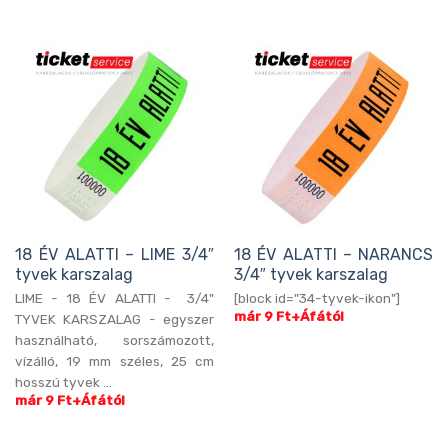
18 ÉV ALATTI – LIME 3/4″
18 ÉV ALATTI – NARANCS
tyvek karszalag
3/4″ tyvek karszalag
LIME - 18 ÉV ALATTI - 3/4"
[block id="34-tyvek-ikon"]
már 9 Ft+Áfától
TYVEK KARSZALAG - egyszer
használható, sorszámozott,
vízálló, 19 mm széles, 25 cm
hosszú tyvek ...
már 9 Ft+Áfától