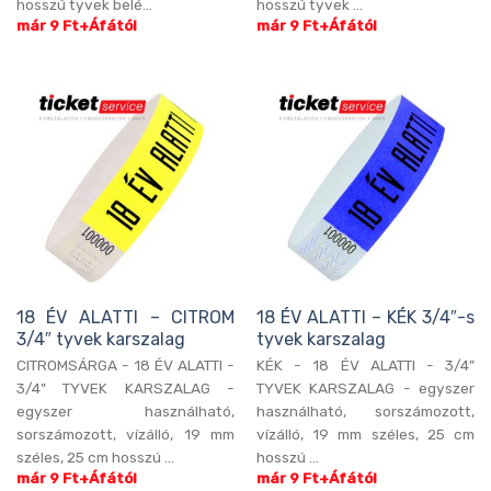
hosszú tyvek belé...
hosszú tyvek ...
már 9 Ft+Áfától
már 9 Ft+Áfától
18 ÉV ALATTI – CITROM
18 ÉV ALATTI – KÉK 3/4″-s
3/4″ tyvek karszalag
tyvek karszalag
CITROMSÁRGA - 18 ÉV ALATTI -
KÉK - 18 ÉV ALATTI - 3/4"
3/4" TYVEK KARSZALAG -
TYVEK KARSZALAG - egyszer
egyszer használható,
használható, sorszámozott,
sorszámozott, vízálló, 19 mm
vízálló, 19 mm széles, 25 cm
széles, 25 cm hosszú ...
hosszú ...
már 9 Ft+Áfától
már 9 Ft+Áfától