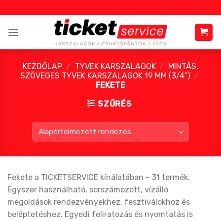
Skip
to
content
KEZDŐLAP
/
TYVEK KARSZALAGOK
/
MINTÁS,
SZÖVEGES TYVEK KARSZALAGOK 19 MM (3/4”)
/
FEKETE
SZŰRÉS
Fekete a TICKETSERVICE kínálatában – 31 termék.
Egyszer használható, sorszámozott, vízálló
megoldások rendezvényekhez, fesztiválokhoz és
beléptetéshez. Egyedi feliratozás és nyomtatás is