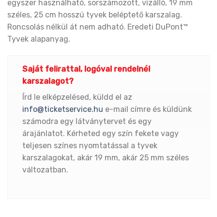
egyszer használható, sorszámozott, vízálló, 19 mm
széles, 25 cm hosszú tyvek beléptető karszalag.
Roncsolás nélkül át nem adható. Eredeti DuPont™
Tyvek alapanyag.
Saját felirattal, logóval rendelnél
karszalagot?
Írd le elképzelésed, küldd el az
info@ticketservice.hu
e-mail címre és küldünk
számodra egy látványtervet és egy
árajánlatot. Kérheted egy szín fekete vagy
teljesen színes nyomtatással a tyvek
karszalagokat, akár 19 mm, akár 25 mm széles
változatban.