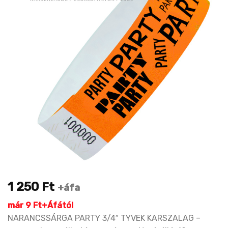
1 250
Ft
+áfa
már 9 Ft+Áfától
NARANCSSÁRGA PARTY 3/4″ TYVEK KARSZALAG –