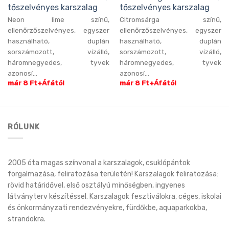
tőszelvényes karszalag
tőszelvényes karszalag
Neon lime színű,
Citromsárga színű,
ellenőrzőszelvényes, egyszer
ellenőrzőszelvényes, egyszer
használható, duplán
használható, duplán
sorszámozott, vízálló,
sorszámozott, vízálló,
háromnegyedes, tyvek
háromnegyedes, tyvek
azonosí...
azonosí...
már 8 Ft+Áfától
már 8 Ft+Áfától
RÓLUNK
2005 óta magas színvonal a karszalagok, csuklópántok
forgalmazása, feliratozása területén! Karszalagok feliratozása:
rövid határidővel, első osztályú minőségben, ingyenes
látványterv készítéssel. Karszalagok fesztiválokra, céges, iskolai
és önkormányzati rendezvényekre, fürdőkbe, aquaparkokba,
strandokra.