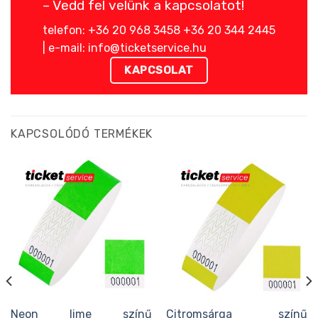
– Vedd fel velünk a kapcsolatot!
telefon: +36 20 968 3458 +36 20 344 2445
| e-mail: info@ticketservice.hu
KAPCSOLAT
KAPCSOLÓDÓ TERMÉKEK
Neon lime színű
Citromsárga színű