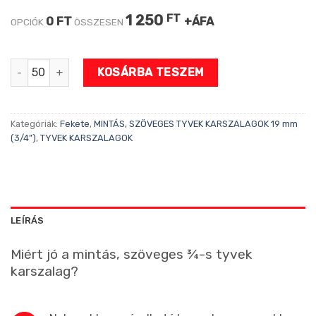
1 250
FT
0 FT
+ÁFA
OPCIÓK
ÖSSZESEN
PARTY NARANCS 3/4 tyvek karszalag mennyiség
KOSÁRBA TESZEM
Kategóriák:
Fekete
,
MINTÁS, SZÖVEGES TYVEK KARSZALAGOK 19 mm
(3/4”)
,
TYVEK KARSZALAGOK
LEÍRÁS
Miért jó a mintás, szöveges ¾-s tyvek
karszalag?