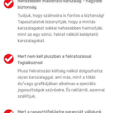
Nehezebben másolható karszalag – nagyobb
biztonság
Tudjuk, hogy számodra is fontos a biztonság!
Tapasztalatok bizonyítják, hogy a mintás
karszalagokat sokkal nehezebben hamisítják,
mint az egy színű, felirat nélküli beléptető
karszalagokat.
Mert nem kell pluszban a feliratozással
foglalkoznod
Plusz feliratozási költség nélkül dolgozhatsz
olyan karszalaggal, ami más, mint a többi
és/vagy grafikájában alkalmas a speciális
jogosultságok szűrésére. És raktárról, azonnal
szállítjuk.
Mert a ragasztófelületre garanciát vállalunk