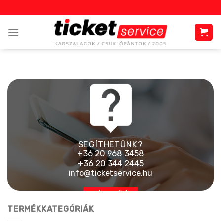
Skip
to
content
SEGÍTHETÜNK?
+36 20 968 3458
+36 20 344 2445
info@ticketservice.hu
AJÁNLATKÉRÉS
TERMÉKKATEGÓRIÁK