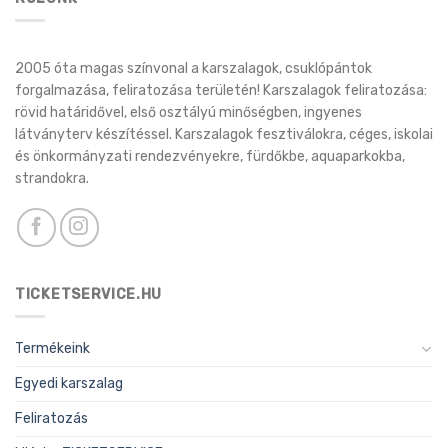
2005 óta magas színvonal a karszalagok, csuklópántok
forgalmazása, feliratozása területén! Karszalagok feliratozása:
rövid határidővel, első osztályú minőségben, ingyenes
látványterv készítéssel. Karszalagok fesztiválokra, céges, iskolai
és önkormányzati rendezvényekre, fürdőkbe, aquaparkokba,
strandokra.
TICKETSERVICE.HU
Termékeink
Egyedi karszalag
Feliratozás