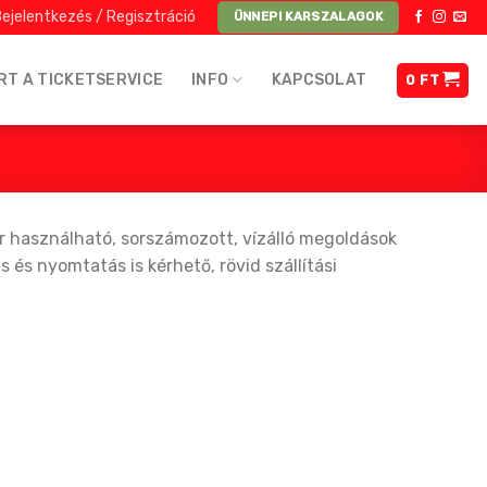
ejelentkezés / Regisztráció
ÜNNEPI KARSZALAGOK
RT A TICKETSERVICE
INFO
KAPCSOLAT
0
FT
r használható, sorszámozott, vízálló megoldások
és nyomtatás is kérhető, rövid szállítási