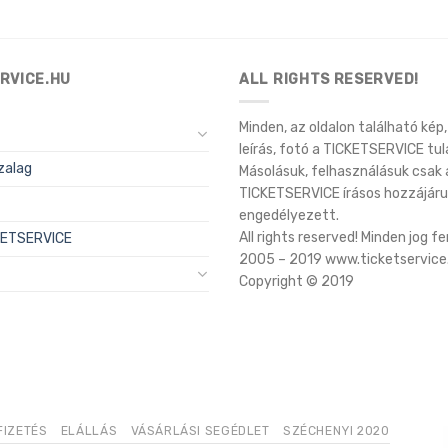
RVICE.HU
ALL RIGHTS RESERVED!
Minden, az oldalon található kép, 
leírás, fotó a TICKETSERVICE tul
zalag
Másolásuk, felhasználásuk csak 
TICKETSERVICE írásos hozzájáru
engedélyezett.
All rights reserved! Minden jog f
CKETSERVICE
2005 – 2019 www.ticketservice
Copyright © 2019
FIZETÉS
ELÁLLÁS
VÁSÁRLÁSI SEGÉDLET
SZÉCHENYI 2020