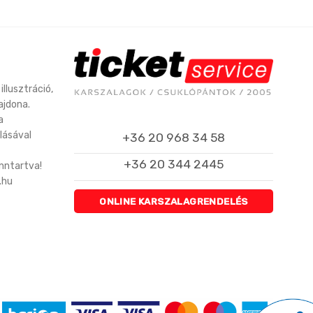
illusztráció,
ajdona.
a
lásával
+36 20 968 34 58
+36 20 344 2445
enntartva!
.hu
ONLINE KARSZALAGRENDELÉS