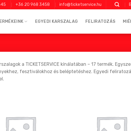
445
+36 20 968 3458
info@ticketservice.hu
B
ERMÉKEINK
EGYEDI KARSZALAG
FELIRATOZÁS
MIÉ
rszalagok a TICKETSERVICE kínálatában – 17 termék. Egysze
ekhez, fesztiválokhoz és beléptetéshez. Egyedi feliratozás 
l.