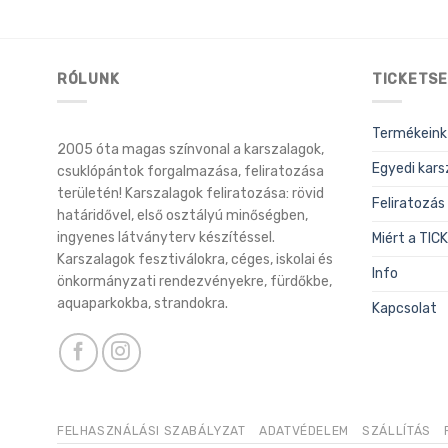
RÓLUNK
TICKETSE
Termékeink
2005 óta magas színvonal a karszalagok,
Egyedi kars
csuklópántok forgalmazása, feliratozása
területén! Karszalagok feliratozása: rövid
Feliratozás
határidővel, első osztályú minőségben,
ingyenes látványterv készítéssel.
Miért a TI
Karszalagok fesztiválokra, céges, iskolai és
Info
önkormányzati rendezvényekre, fürdőkbe,
aquaparkokba, strandokra.
Kapcsolat
FELHASZNÁLÁSI SZABÁLYZAT
ADATVÉDELEM
SZÁLLÍTÁS