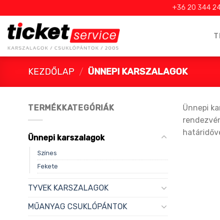
Skip
+36 20 344 2
to
content
T
KEZDŐLAP
/
ÜNNEPI KARSZALAGOK
TERMÉKKATEGÓRIÁK
Ünnepi ka
rendezvény
határidőve
Ünnepi karszalagok
Színes
Fekete
TYVEK KARSZALAGOK
MŰANYAG CSUKLÓPÁNTOK