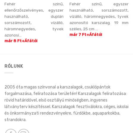
Fehér színű,
Fehér színű, egyszer
ellenőrzőszelvényes, egyszer
használható, sorszámozott,
használható, duplán
vízálló, háromnegyedes, tyvek
sorszámozott, vízálló,
azonosító karszalag. 19 mm
háromnegyedes, tyvek
széles, 25 cm ...
már 7 Ft+Áfától
azonosí...
már 8 Ft+Áfától
RÓLUNK
2005 óta magas színvonal a karszalagok, csuklópántok
forgalmazása, feliratozása területén! Karszalagok feliratozása:
rövid határidővel, első osztályú minőségben, ingyenes
látványterv készítéssel. Karszalagok fesztiválokra, céges, iskolai
és önkormányzati rendezvényekre, fürdőkbe, aquaparkokba,
strandokra.