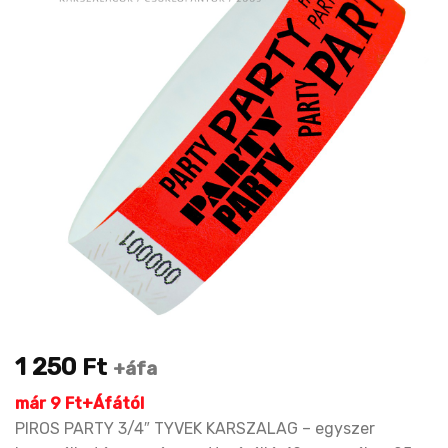
1 250
Ft
+áfa
már 9 Ft+Áfától
PIROS PARTY 3/4″ TYVEK KARSZALAG – egyszer