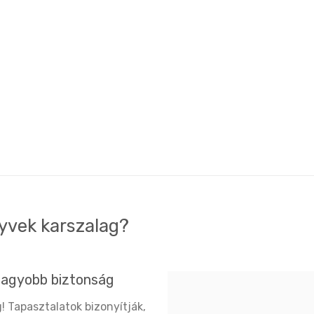
tyvek karszalag?
nagyobb biztonság
! Tapasztalatok bizonyítják,