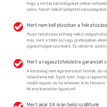
hogy a mintás karszalagokat sokkal nehezeb
színű, felirat nélküli beléptető karszalagokat
Mert nem kell pluszban a feliratozás
Plusz feliratozási költség nélkül dolgozhats
más, mint a többi és/vagy grafikájában alkal
jogosultságok szűrésére. És raktárról, azonnal
Mert a ragasztófelületre garanciát v
A karszalag nem egy bonyolult termék, de va
teljesítenie kell. Egyik ilyen, hogy a ragasz
vízálló legyen, és ne lehessen le és felvenni,
Mi erre kiemelten figyelünk!
Mert akár 24 órán belül szállítunk