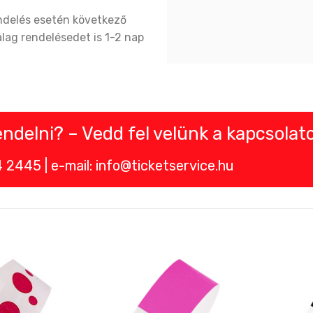
endelés esetén következő
alag rendelésedet is 1-2 nap
delni? – Vedd fel velünk a kapcsolato
2445 | e-mail: info@ticketservice.hu