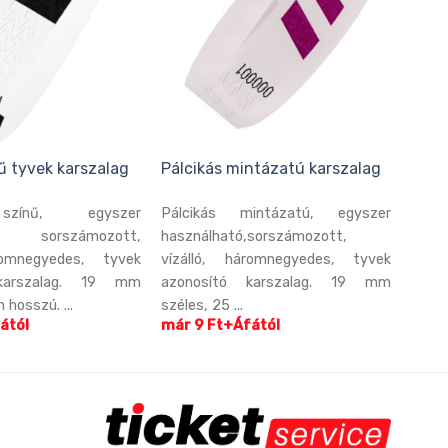
ű tyvek karszalag
Pálcikás mintázatú karszalag
zínű, egyszer
Pálcikás mintázatú, egyszer
ó, sorszámozott,
használható,sorszámozott,
romnegyedes, tyvek
vízálló, háromnegyedes, tyvek
karszalag. 19 mm
azonosító karszalag. 19 mm
 hosszú. ...
széles, 25 ...
ától
már 9 Ft+Áfától