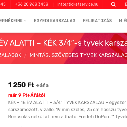
445
+36 20 968 3458
info@ticketservice.hu
B
ERMÉKEINK
EGYEDI KARSZALAG
FELIRATOZÁS
MIÉ
ÉV ALATTI – KÉK 3/4″-s tyvek karsz
ZALAGOK
/
MINTÁS, SZÖVEGES TYVEK KARSZALAGO
1 250
Ft
+áfa
már 9 Ft+Áfától
KÉK – 18 ÉV ALATTI – 3/4″ TYVEK KARSZALAG – egyszer
sorszámozott, vízálló, 19 mm széles, 25 cm hosszú tyve
Roncsolás nélkül át nem adható. Eredeti DuPont™ Tyve