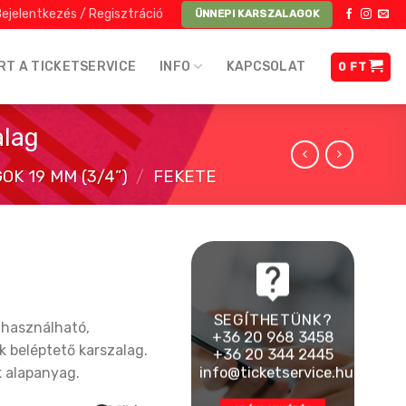
ejelentkezés / Regisztráció
ÜNNEPI KARSZALAGOK
RT A TICKETSERVICE
INFO
KAPCSOLAT
0
FT
alag
K 19 MM (3/4”)
/
FEKETE
SEGÍTHETÜNK?
 használható,
+36 20 968 3458
k beléptető karszalag.
+36 20 344 2445
info@ticketservice.hu
k alapanyag.