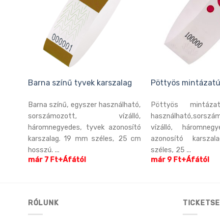
nyes
Barna színű tyvek karszalag
Pöttyös mintázatú
ényes,
Barna színű, egyszer használható,
Pöttyös mintáza
uplán
sorszámozott, vízálló,
használható,sorszá
lló,
háromnegyedes, tyvek azonosító
vízálló, háromneg
í...
karszalag. 19 mm széles, 25 cm
azonosító karsz
hosszú. ...
széles, 25 ...
már 7 Ft+Áfától
már 9 Ft+Áfától
RÓLUNK
TICKETSE