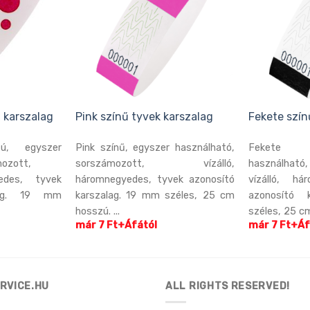
 karszalag
Pink színű tyvek karszalag
Fekete szín
tú, egyszer
Pink színű, egyszer használható,
Fekete s
mozott,
sorszámozott, vízálló,
használhat
yedes, tyvek
háromnegyedes, tyvek azonosító
vízálló, há
alag. 19 mm
karszalag. 19 mm széles, 25 cm
azonosító 
hosszú. ...
széles, 25 cm
már 7 Ft+Áfától
már 7 Ft+Áf
RVICE.HU
ALL RIGHTS RESERVED!