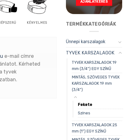
AJÁNLATKÉRÉS
NÉPSZERŰ
KÉNYELMES
TERMÉKKATEGÓRIÁK
Ünnepi karszalagok
TYVEK KARSZALAGOK
hu
e-mail címre
TYVEK KARSZALAGOK 19
ánlatot. Kérheted
mm (3/4”) EGY SZÍNŰ
a tyvek
MINTÁS, SZÖVEGES TYVEK
ozatban.
KARSZALAGOK 19 mm
(3/4”)
Fekete
Színes
TYVEK KARSZALAGOK 25
mm (1”) EGY SZÍNŰ
MINTÁS, SZÖVEGES TYVEK