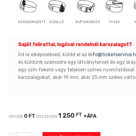
SORSZÁMOZOTT
VÍZÁLLÓ
BIZTONSÁGOS
TYVEK
Saját felirattal, logóval rendelnél karszalagot?
Írd le elképzelésed, küldd el az
info@ticketservice.
és küldünk számodra egy látványtervet és egy áraj
egy szín fekete vagy teljesen színes nyomtatással 
karszalagokat, akár 19 mm, akár 25 mm széles vált
1 250
FT
0 FT
+ÁFA
OPCIÓK
ÖSSZESEN
18 ÉV ALATTI - KÉK 3/4"-s tyvek karszalag mennyiség