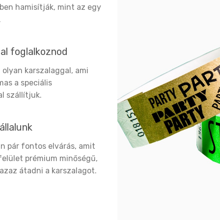
ben hamisítják, mint az egy
.
sal foglalkoznod
z olyan karszalaggal, ami
mas a speciális
 szállítjuk.
állalunk
n pár fontos elvárás, amit
tófelület prémium minőségű,
 azaz átadni a karszalagot.