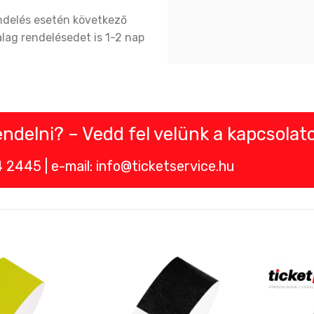
endelés esetén következő
alag rendelésedet is 1-2 nap
delni? – Vedd fel velünk a kapcsolato
2445 | e-mail: info@ticketservice.hu