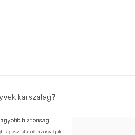
tyvek karszalag?
nagyobb biztonság
! Tapasztalatok bizonyítják,