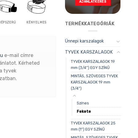
AJÁNLATKÉRÉS
NÉPSZERŰ
KÉNYELMES
TERMÉKKATEGÓRIÁK
Ünnepi karszalagok
TYVEK KARSZALAGOK
hu
e-mail címre
TYVEK KARSZALAGOK 19
ánlatot. Kérheted
mm (3/4”) EGY SZÍNŰ
a tyvek
MINTÁS, SZÖVEGES TYVEK
ozatban.
KARSZALAGOK 19 mm
(3/4”)
Színes
Fekete
TYVEK KARSZALAGOK 25
mm (1”) EGY SZÍNŰ
MINTÁS, SZÖVEGES TYVEK