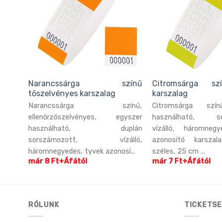
Narancssárga színű
Citromsárga sz
tőszelvényes karszalag
karszalag
lható,
Narancssárga színű,
Citromsárga szí
lló,
ellenőrzőszelvényes, egyszer
használható, so
osító
használható, duplán
vízálló, háromneg
m ...
sorszámozott, vízálló,
azonosító karsz
háromnegyedes, tyvek azonosí...
széles, 25 cm ...
már 8 Ft+Áfától
már 7 Ft+Áfától
RÓLUNK
TICKETSE