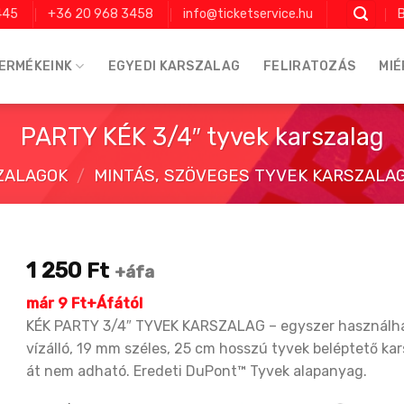
445
+36 20 968 3458
info@ticketservice.hu
B
ERMÉKEINK
EGYEDI KARSZALAG
FELIRATOZÁS
MIÉ
PARTY KÉK 3/4″ tyvek karszalag
ZALAGOK
/
MINTÁS, SZÖVEGES TYVEK KARSZALAGO
1 250
Ft
+áfa
már 9 Ft+Áfától
KÉK PARTY 3/4″ TYVEK KARSZALAG – egyszer használha
vízálló, 19 mm széles, 25 cm hosszú tyvek beléptető kar
át nem adható. Eredeti DuPont™ Tyvek alapanyag.