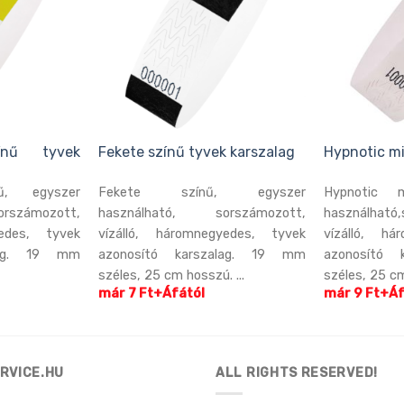
ínű tyvek
Fekete színű tyvek karszalag
Hypnotic mi
nű, egyszer
Fekete színű, egyszer
Hypnotic m
rszámozott,
használható, sorszámozott,
használható
yedes, tyvek
vízálló, háromnegyedes, tyvek
vízálló, há
alag. 19 mm
azonosító karszalag. 19 mm
azonosító 
széles, 25 cm hosszú. ...
széles, 25 cm
már 7 Ft+Áfától
már 9 Ft+Áf
RVICE.HU
ALL RIGHTS RESERVED!