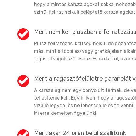
hogy a mintás karszalagokat sokkal nehezeb
színű, felirat nélküli beléptető karszalagokat
Mert nem kell pluszban a feliratozás
Plusz feliratozási költség nélkül dolgozhats
más, mint a többi és/vagy grafikájában alkal
jogosultságok szűrésére. És raktárról, azonnal
Mert a ragasztófelületre garanciát v
A karszalag nem egy bonyolult termék, de va
teljesítenie kell. Egyik ilyen, hogy a ragasz
vízálló legyen, és ne lehessen le és felvenni,
Mi erre kiemelten figyelünk!
Mert akár 24 órán belül szállítunk