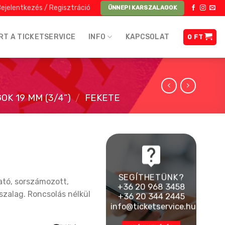
ejelentkezés / Regisztráció
ÜNNEPI KARSZALAGOK
RT A TICKETSERVICE
INFO
KAPCSOLAT
0
FT
K 19 MM (3/4”)
/
FEKETE
SEGÍTHETÜNK?
tó, sorszámozott,
+36 20 968 3458
szalag. Roncsolás nélkül
+36 20 344 2445
info@ticketservice.hu