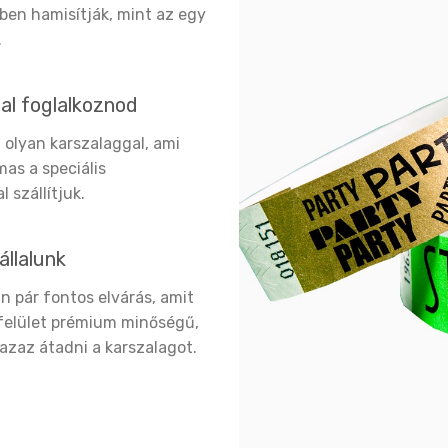
ben hamisítják, mint az egy
.
sal foglalkoznod
z olyan karszalaggal, ami
mas a speciális
 szállítjuk.
állalunk
n pár fontos elvárás, amit
tófelület prémium minőségű,
 azaz átadni a karszalagot.