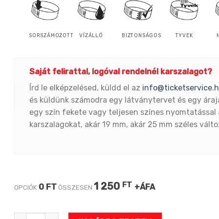
SORSZÁMOZOTT
VÍZÁLLÓ
BIZTONSÁGOS
TYVEK
Saját felirattal, logóval rendelnél karszalagot?
Írd le elképzelésed, küldd el az
info@ticketservice.
és küldünk számodra egy látványtervet és egy áraj
egy szín fekete vagy teljesen színes nyomtatással 
karszalagokat, akár 19 mm, akár 25 mm széles vált
1 250
FT
0 FT
+ÁFA
OPCIÓK
ÖSSZESEN
PARTY KÉK 3/4" tyvek karszalag mennyiség