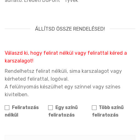
adható. Eredeti DuPont™ Tyvek
ÁLLÍTSD ÖSSZE RENDELÉSED!
Válaszd ki, hogy felirat nélkül vagy felirattal kéred a
karszalagot!
Rendelhetsz felirat nélküli, sima karszalagot vagy
kérheted felirattal, logóval.
A felülnyomás készülhet egy színnel vagy színes
kivitelben.
Feliratozás
Egy színű
Több színű
nélkül
feliratozás
feliratozás