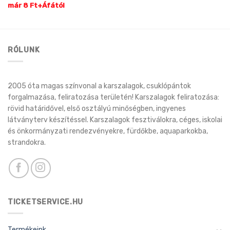
már 8 Ft+Áfától
RÓLUNK
2005 óta magas színvonal a karszalagok, csuklópántok
forgalmazása, feliratozása területén! Karszalagok feliratozása:
rövid határidővel, első osztályú minőségben, ingyenes
látványterv készítéssel. Karszalagok fesztiválokra, céges, iskolai
és önkormányzati rendezvényekre, fürdőkbe, aquaparkokba,
strandokra.
TICKETSERVICE.HU
Termékeink