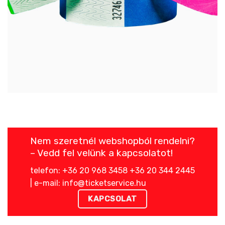
Nem szeretnél webshopból rendelni?
– Vedd fel velünk a kapcsolatot!
telefon: +36 20 968 3458 +36 20 344 2445
| e-mail: info@ticketservice.hu
KAPCSOLAT