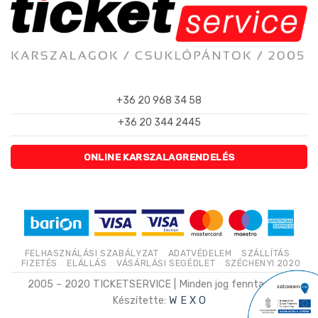
+36 20 968 34 58
+36 20 344 2445
ONLINE KARSZALAGRENDELÉS
FELHASZNÁLÁSI SZABÁLYZAT
ADATVÉDELEM
SZÁLLÍTÁS
FIZETÉS
ELÁLLÁS
VÁSÁRLÁSI SEGÉDLET
SZÉCHENYI 2020
2005 – 2020 TICKETSERVICE | Minden jog fenntartva. |
Készítette:
W E X O