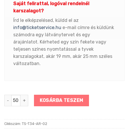
Saját felirattal, logóval rendelnél
karszalagot?
Írd le elképzelésed, küldd el az
info@ticketservice.hu
e-mail címre és küldünk
számodra egy látványtervet és egy
árajánlatot. Kérheted egy szín fekete vagy
teljesen színes nyomtatással a tyvek
karszalagokat, akár 19 mm, akár 25 mm széles
változatban.
Arany színű tyvek karszalag mennyiség
KOSÁRBA TESZEM
Cikkszám:
TS-T34-AR-02