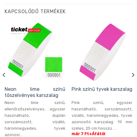
KAPCSOLÓDÓ TERMÉKEK
Neon lime színű
Pink színű tyvek karszalag
tőszelvényes karszalag
Neon lime színű,
Pink színű, egyszer
ellenőrzőszelvényes, egyszer
használható, sorszámozott,
használható, duplán
vízálló, háromnegyedes, tyvek
sorszámozott, vízálló,
azonosító karszalag. 19 mm
háromnegyedes, tyvek
széles, 25 cm hosszú. ...
már 7 Ft+Áfától
azonosí...