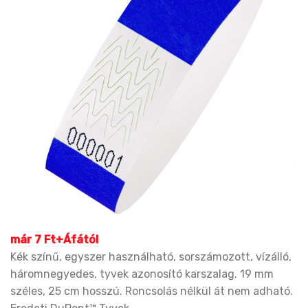
már 7 Ft+Áfától
Kék színű, egyszer használható, sorszámozott, vízálló,
háromnegyedes, tyvek azonosító karszalag. 19 mm
széles, 25 cm hosszú. Roncsolás nélkül át nem adható.