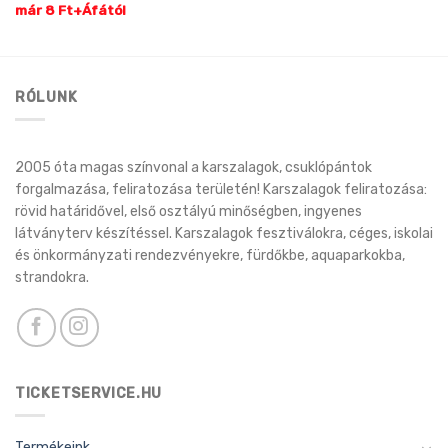
már 8 Ft+Áfától
RÓLUNK
2005 óta magas színvonal a karszalagok, csuklópántok
forgalmazása, feliratozása területén! Karszalagok feliratozása:
rövid határidővel, első osztályú minőségben, ingyenes
látványterv készítéssel. Karszalagok fesztiválokra, céges, iskolai
és önkormányzati rendezvényekre, fürdőkbe, aquaparkokba,
strandokra.
TICKETSERVICE.HU
Termékeink