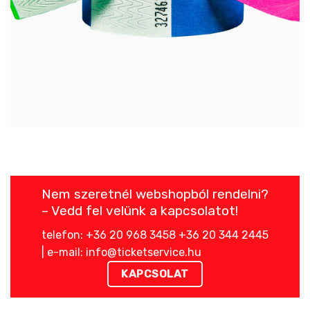
Nem szeretnél webshopból rendelni?
– Vedd fel velünk a kapcsolatot!
telefon: +36 20 968 3458 +36 20 344 2445
| e-mail: info@ticketservice.hu
KAPCSOLAT