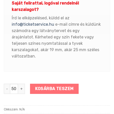
Saját felirattal, logóval rendelnél
karszalagot?
Írd le elképzelésed, küldd el az
info@ticketservice.hu
e-mail címre és küldünk
számodra egy látványtervet és egy
árajánlatot. Kérheted egy szín fekete vagy
teljesen színes nyomtatással a tyvek
karszalagokat, akár 19 mm, akár 25 mm széles
változatban.
Kék színű tyvek karszalag mennyiség
KOSÁRBA TESZEM
Cikkszám:
N/A