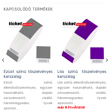
KAPCSOLÓDÓ TERMÉKEK
Ezüst színű tőszelvényes
Lila színű tőszelvényes
karszalag
karszalag
Ezüst színű,
Lila színű, ellenőrzőszelvényes,
ellenőrzőszelvényes, egyszer
egyszer használható, duplán
használható, duplán
sorszámozott, vízálló,
sorszámozott, vízálló,
háromnegyedes, tyvek
háromnegyedes, tyvek
azonosító ...
már 8 Ft+Áfától
azonosí...