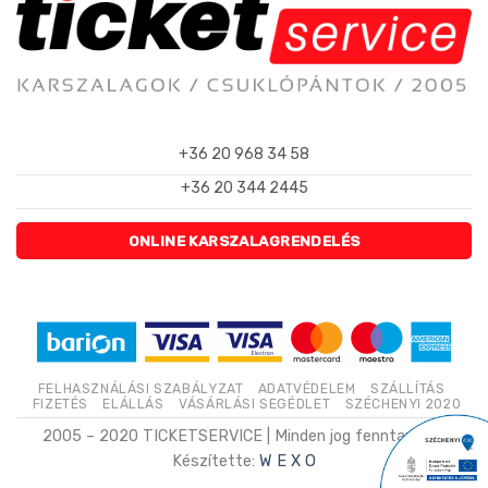
+36 20 968 34 58
+36 20 344 2445
ONLINE KARSZALAGRENDELÉS
FELHASZNÁLÁSI SZABÁLYZAT
ADATVÉDELEM
SZÁLLÍTÁS
FIZETÉS
ELÁLLÁS
VÁSÁRLÁSI SEGÉDLET
SZÉCHENYI 2020
2005 – 2020 TICKETSERVICE | Minden jog fenntartva. |
Készítette:
W E X O