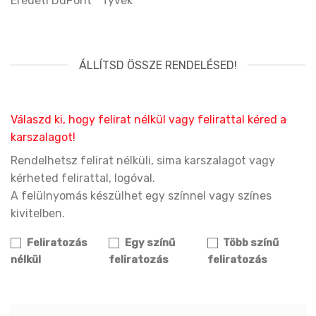
Eredeti DuPont™ Tyvek
ÁLLÍTSD ÖSSZE RENDELÉSED!
Válaszd ki, hogy felirat nélkül vagy felirattal kéred a
karszalagot!
Rendelhetsz felirat nélküli, sima karszalagot vagy
kérheted felirattal, logóval.
A felülnyomás készülhet egy színnel vagy színes
kivitelben.
Feliratozás
Egy színű
Több színű
nélkül
feliratozás
feliratozás