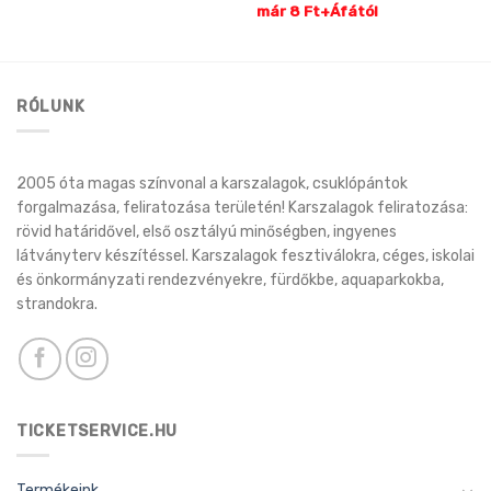
már 8 Ft+Áfától
RÓLUNK
2005 óta magas színvonal a karszalagok, csuklópántok
forgalmazása, feliratozása területén! Karszalagok feliratozása:
rövid határidővel, első osztályú minőségben, ingyenes
látványterv készítéssel. Karszalagok fesztiválokra, céges, iskolai
és önkormányzati rendezvényekre, fürdőkbe, aquaparkokba,
strandokra.
TICKETSERVICE.HU
Termékeink