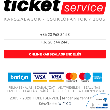
+36 20 968 34 58
+36 20 344 2445
ONLINE KARSZALAGRENDELÉS
FELHASZNÁLÁSI SZABÁLYZAT
ADATVÉDELEM
SZÁLLÍTÁS
FIZETÉS
ELÁLLÁS
VÁSÁRLÁSI SEGÉDLET
SZÉCHENYI 2020
2005 – 2020 TICKETSERVICE | Minden jog fenntartva. |
Készítette:
W E X O