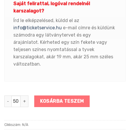
Saját felirattal, logóval rendelnél
karszalagot?
Írd le elképzelésed, küldd el az
info@ticketservice.hu
e-mail címre és küldünk
számodra egy látványtervet és egy
árajánlatot. Kérheted egy szín fekete vagy
teljesen színes nyomtatással a tyvek
karszalagokat, akár 19 mm, akár 25 mm széles
változatban.
Fehér színű tyvek karszalag mennyiség
KOSÁRBA TESZEM
Cikkszám:
N/A