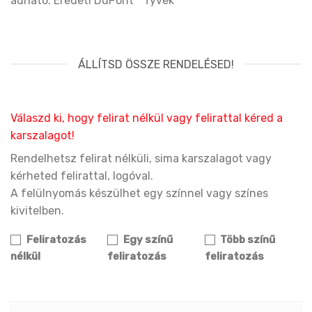
adható. Eredeti DuPont™ Tyvek
ÁLLÍTSD ÖSSZE RENDELÉSED!
Válaszd ki, hogy felirat nélkül vagy felirattal kéred a
karszalagot!
Rendelhetsz felirat nélküli, sima karszalagot vagy
kérheted felirattal, logóval.
A felülnyomás készülhet egy színnel vagy színes
kivitelben.
Feliratozás
Egy színű
Több színű
nélkül
feliratozás
feliratozás