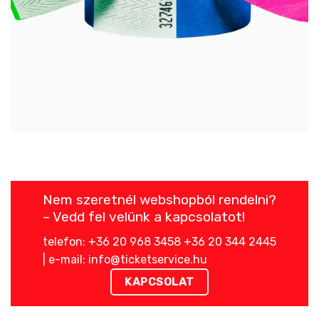
Nem szeretnél webshopból rendelni?
– Vedd fel velünk a kapcsolatot!
telefon: +36 20 968 3458 +36 20 344 2445
| e-mail: info@ticketservice.hu
KAPCSOLAT