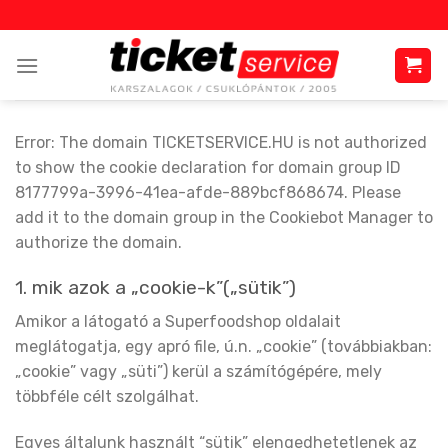
Skip
to
content
Error: The domain TICKETSERVICE.HU is not authorized
to show the cookie declaration for domain group ID
8177799a-3996-41ea-afde-889bcf868674. Please
add it to the domain group in the Cookiebot Manager to
authorize the domain.
1. mik azok a „cookie-k”(„sütik”)
Amikor a látogató a Superfoodshop oldalait
meglátogatja, egy apró file, ú.n. „cookie” (továbbiakban:
„cookie” vagy „süti”) kerül a számítógépére, mely
többféle célt szolgálhat.
Egyes általunk használt “sütik” elengedhetetlenek az