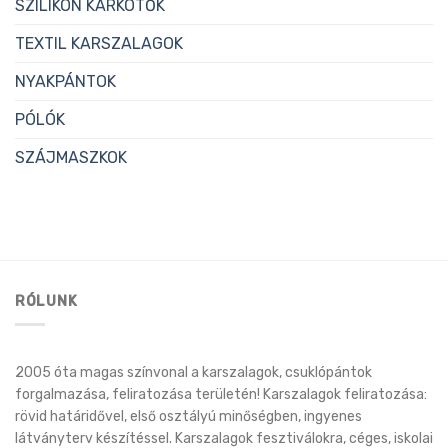
SZILIKON KARKÖTŐK
TEXTIL KARSZALAGOK
NYAKPÁNTOK
PÓLÓK
SZÁJMASZKOK
RÓLUNK
2005 óta magas színvonal a karszalagok, csuklópántok
forgalmazása, feliratozása területén! Karszalagok feliratozása:
rövid határidővel, első osztályú minőségben, ingyenes
látványterv készítéssel. Karszalagok fesztiválokra, céges, iskolai