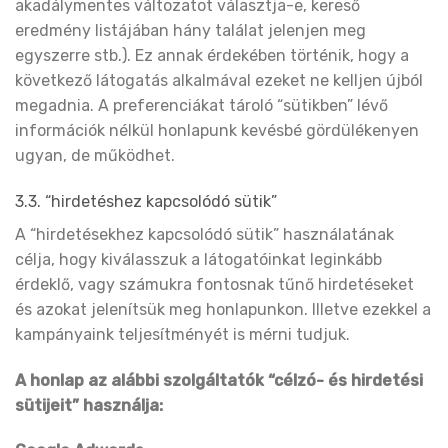
akadálymentes változatot választja-e, kereső
eredmény listájában hány találat jelenjen meg
egyszerre stb.). Ez annak érdekében történik, hogy a
következő látogatás alkalmával ezeket ne kelljen újból
megadnia. A preferenciákat tároló “sütikben” lévő
információk nélkül honlapunk kevésbé gördülékenyen
ugyan, de működhet.
3.3. “hirdetéshez kapcsolódó sütik”
A “hirdetésekhez kapcsolódó sütik” használatának
célja, hogy kiválasszuk a látogatóinkat leginkább
érdeklő, vagy számukra fontosnak tűnő hirdetéseket
és azokat jelenítsük meg honlapunkon. Illetve ezekkel a
kampányaink teljesítményét is mérni tudjuk.
A honlap az alábbi szolgáltatók “célzó- és hirdetési
sütijeit” használja: