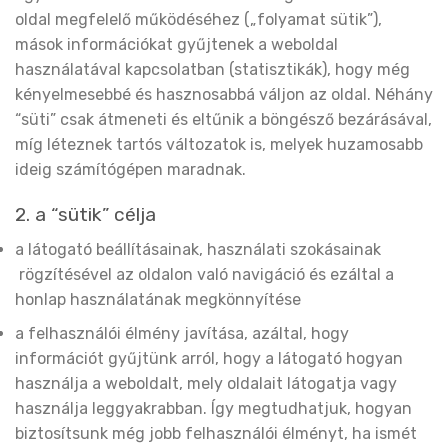
oldal megfelelő működéséhez („folyamat sütik”),
mások információkat gyűjtenek a weboldal
használatával kapcsolatban (statisztikák), hogy még
kényelmesebbé és hasznosabbá váljon az oldal. Néhány
“süti” csak átmeneti és eltűnik a böngésző bezárásával,
míg léteznek tartós változatok is, melyek huzamosabb
ideig számítógépen maradnak.
2. a “sütik” célja
a látogató beállításainak, használati szokásainak
rögzítésével az oldalon való navigáció és ezáltal a
honlap használatának megkönnyítése
a felhasználói élmény javítása, azáltal, hogy
információt gyűjtünk arról, hogy a látogató hogyan
használja a weboldalt, mely oldalait látogatja vagy
használja leggyakrabban. Így megtudhatjuk, hogyan
biztosítsunk még jobb felhasználói élményt, ha ismét