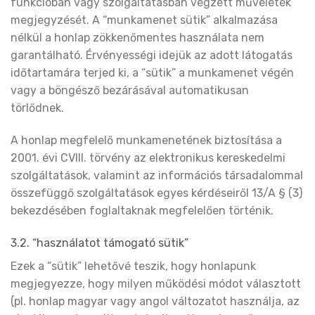
funkcióban vagy szolgáltatásban végzett műveletek
megjegyzését. A “munkamenet sütik” alkalmazása
nélkül a honlap zökkenőmentes használata nem
garantálható. Érvényességi idejük az adott látogatás
időtartamára terjed ki, a “sütik” a munkamenet végén
vagy a böngésző bezárásával automatikusan
törlődnek.
A honlap megfelelő munkamenetének biztosítása a
2001. évi CVIII. törvény az elektronikus kereskedelmi
szolgáltatások, valamint az információs társadalommal
összefüggő szolgáltatások egyes kérdéseiről 13/A § (3)
bekezdésében foglaltaknak megfelelően történik.
3.2. “használatot támogató sütik”
Ezek a “sütik” lehetővé teszik, hogy honlapunk
megjegyezze, hogy milyen működési módot választott
(pl. honlap magyar vagy angol változatot használja, az