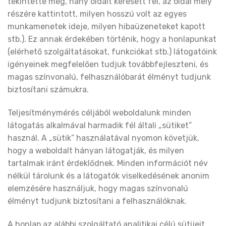
tekintette meg, hány oldalt keresett fel, az oldal mely
részére kattintott, milyen hosszú volt az egyes
munkamenetek ideje, milyen hibaüzeneteket kapott
stb.). Ez annak érdekében történik, hogy a honlapunkat
(elérhető szolgáltatásokat, funkciókat stb.) látogatóink
igényeinek megfelelően tudjuk továbbfejleszteni, és
magas színvonalú, felhasználóbarát élményt tudjunk
biztosítani számukra.
Teljesítménymérés céljából weboldalunk minden
látogatás alkalmával harmadik fél általi „sütiket”
használ. A „sütik” használatával nyomon követjük,
hogy a weboldalt hányan látogatják, és milyen
tartalmak iránt érdeklődnek. Minden információt név
nélkül tárolunk és a látogatók viselkedésének anonim
elemzésére használjuk, hogy magas színvonalú
élményt tudjunk biztosítani a felhasználóknak.
A honlap az alábbi szolgáltató analitikai célú sütijeit