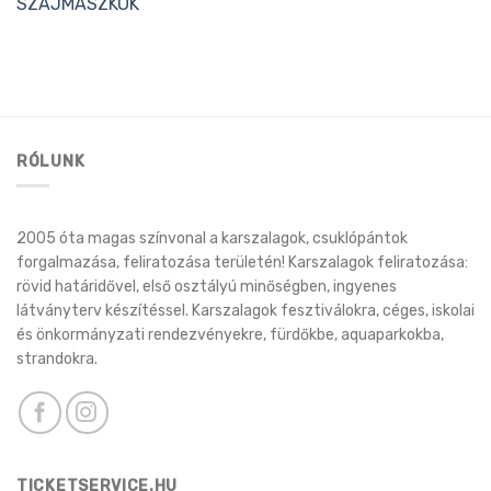
SZÁJMASZKOK
RÓLUNK
2005 óta magas színvonal a karszalagok, csuklópántok
forgalmazása, feliratozása területén! Karszalagok feliratozása:
rövid határidővel, első osztályú minőségben, ingyenes
látványterv készítéssel. Karszalagok fesztiválokra, céges, iskolai
és önkormányzati rendezvényekre, fürdőkbe, aquaparkokba,
strandokra.
TICKETSERVICE.HU