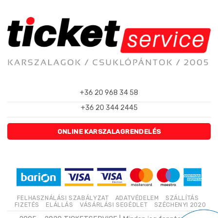
+36 20 968 34 58
+36 20 344 2445
ONLINE KARSZALAGRENDELÉS
FELHASZNÁLÁSI SZABÁLYZAT
ADATVÉDELEM
SZÁLLÍTÁS
FIZETÉS
ELÁLLÁS
VÁSÁRLÁSI SEGÉDLET
SZÉCHENYI 2020