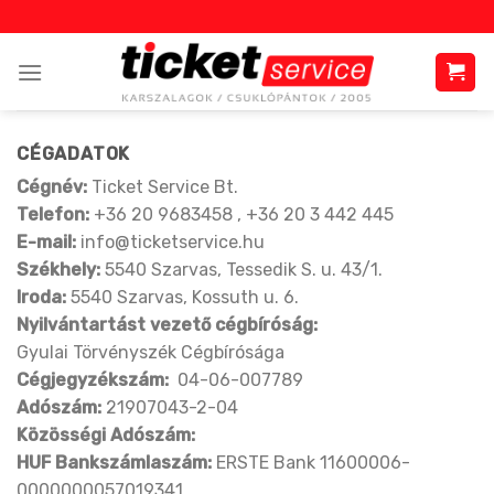
Skip
to
content
CÉGADATOK
Cégnév:
Ticket Service Bt.
Telefon:
+36 20 9683458 , +36 20 3 442 445
E-mail:
info@ticketservice.hu
Székhely:
5540 Szarvas, Tessedik S. u. 43/1.
Iroda:
5540 Szarvas, Kossuth u. 6.
Nyilvántartást vezető cégbíróság:
Gyulai Törvényszék Cégbírósága
Cégjegyzékszám:
04-06-007789
Adószám:
21907043-2-04
Közösségi Adószám:
HUF Bankszámlaszám:
ERSTE Bank 11600006-
0000000057019341