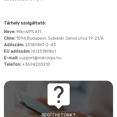
Tárhely szolgáltató:
Neve:
MikroVPS Kft.
Címe:
1096 Budapest, Sobieski János utca 19-21/A
Adószám:
25189861-2-43
EU adószám:
HU25189861
E-mail:
support@mikrovps.hu
Telefon:
+3694200210
SEGÍTHETÜNK?