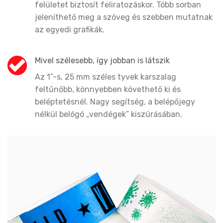
felületet biztosít feliratozáskor. Több sorban
jeleníthető meg a szöveg és szebben mutatnak
az egyedi grafikák.
Mivel szélesebb, így jobban is látszik
Az 1”-s, 25 mm széles tyvek karszalag
feltűnőbb, könnyebben követhető ki és
beléptetésnél. Nagy segítség, a belépőjegy
nélkül belógó „vendégek” kiszúrásában.