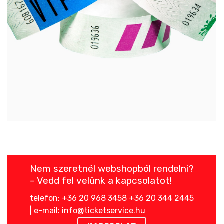
Nem szeretnél webshopból rendelni?
– Vedd fel velünk a kapcsolatot!
telefon: +36 20 968 3458 +36 20 344 2445
| e-mail: info@ticketservice.hu