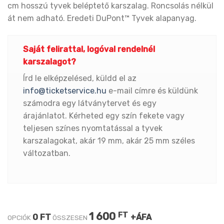
cm hosszú tyvek beléptető karszalag. Roncsolás nélkül
át nem adható. Eredeti DuPont™ Tyvek alapanyag.
Saját felirattal, logóval rendelnél
karszalagot?
Írd le elképzelésed, küldd el az
info@ticketservice.hu
e-mail címre és küldünk
számodra egy látványtervet és egy
árajánlatot. Kérheted egy szín fekete vagy
teljesen színes nyomtatással a tyvek
karszalagokat, akár 19 mm, akár 25 mm széles
változatban.
1 600
FT
0 FT
+ÁFA
OPCIÓK
ÖSSZESEN