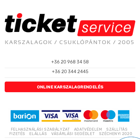
+36 20 968 34 58
+36 20 344 2445
ONLINE KARSZALAGRENDELÉS
FELHASZNÁLÁSI SZABÁLYZAT
ADATVÉDELEM
SZÁLLÍTÁS
FIZETÉS
ELÁLLÁS
VÁSÁRLÁSI SEGÉDLET
SZÉCHENYI 2020