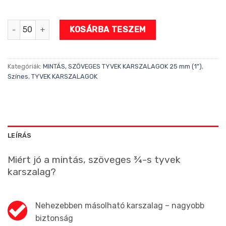
DELFINES 1"-s tyvek karszalag mennyiség
KOSÁRBA TESZEM
Kategóriák:
MINTÁS, SZÖVEGES TYVEK KARSZALAGOK 25 mm (1”)
,
Színes
,
TYVEK KARSZALAGOK
LEÍRÁS
Miért jó a mintás, szöveges ¾-s tyvek
karszalag?
Nehezebben másolható karszalag – nagyobb
biztonság