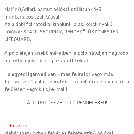
Malfini (Adler), pamut pólókat szállítunk 1-3
munkanapos szállítással.
Az alábbi feliratokkal kínálunk, alap, kerek nyakú
pólókat: STAFF, SECURITY, RENDEZŐ, ÚSZÓMESTER,
LIFEGUARD.
A póló elején kisebb méretben, a póló hátulján nagyobb
méretben jelenik meg az adott felirat.
Ha egyedi igényed van – más feliratot vagy más
típusú, színű pólót szeretnél – írj nekünk az ajánlatkérő
felületen vagy küldj e-mailt.
ÁLLÍTSD ÖSSZE PÓLÓ RENDELÉSED!
Póló színe
Webáruházunkban fehér és fekete színű pólókat