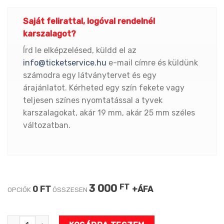
Saját felirattal, logóval rendelnél
karszalagot?
Írd le elképzelésed, küldd el az
info@ticketservice.hu
e-mail címre és küldünk
számodra egy látványtervet és egy
árajánlatot. Kérheted egy szín fekete vagy
teljesen színes nyomtatással a tyvek
karszalagokat, akár 19 mm, akár 25 mm széles
változatban.
3 000
FT
0 FT
+ÁFA
OPCIÓK
ÖSSZESEN
Pólók mennyiség