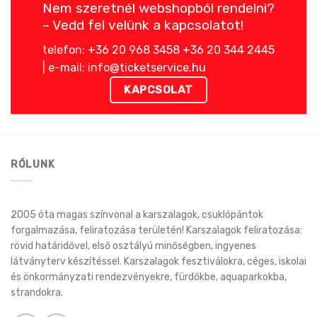
Nem szeretnél webshopból rendelni?
– Vedd fel velünk a kapcsolatot!
telefon: +36 20 968 3458 +36 20 344 2445
| e-mail: info@ticketservice.hu
KAPCSOLAT
RÓLUNK
2005 óta magas színvonal a karszalagok, csuklópántok
forgalmazása, feliratozása területén! Karszalagok feliratozása:
rövid határidővel, első osztályú minőségben, ingyenes
látványterv készítéssel. Karszalagok fesztiválokra, céges, iskolai
és önkormányzati rendezvényekre, fürdőkbe, aquaparkokba,
strandokra.