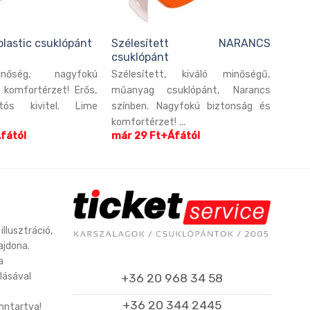
plastic csuklópánt
Szélesített NARANCS
csuklópánt
nőség, nagyfokú
Szélesített, kiváló minőségű,
 komfortérzet! Erős,
műanyag csuklópánt, Narancs
rtós kivitel. Lime
színben. Nagyfokú biztonság és
komfortérzet! ...
fától
már 29 Ft+Áfától
illusztráció,
ajdona.
a
lásával
+36 20 968 34 58
+36 20 344 2445
enntartva!