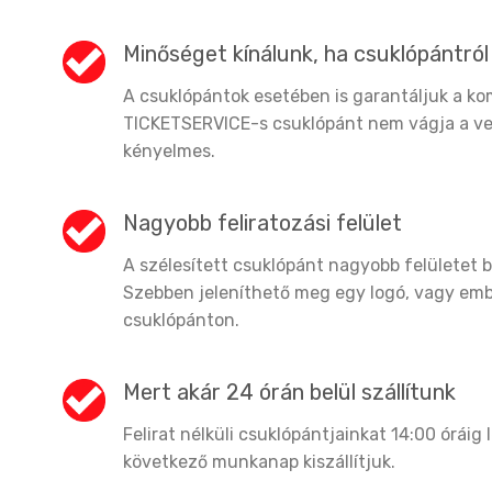
Minőséget kínálunk, ha csuklópántról
A csuklópántok esetében is garantáljuk a kom
TICKETSERVICE-s csuklópánt nem vágja a ve
kényelmes.
Nagyobb feliratozási felület
A szélesített csuklópánt nagyobb felületet b
Szebben jeleníthető meg egy logó, vagy emb
csuklópánton.
Mert akár 24 órán belül szállítunk
Felirat nélküli csuklópántjainkat 14:00 óráig
következő munkanap kiszállítjuk.