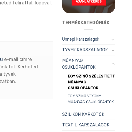
AJÁNLATKÉRÉS
ted felirattal, logóval.
TERMÉKKATEGÓRIÁK
Ünnepi karszalagok
TYVEK KARSZALAGOK
hu
e-mail címre
MŰANYAG
ánlatot. Kérheted
CSUKLÓPÁNTOK
a tyvek
EGY SZÍNŰ SZÉLESÍTETT
ozatban.
MŰANYAG
CSUKLÓPÁNTOK
EGY SZÍNŰ VÉKONY
MŰANYAG CSUKLÓPÁNTOK
SZILIKON KARKÖTŐK
TEXTIL KARSZALAGOK