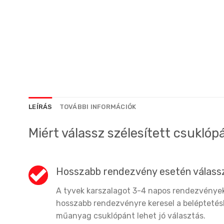
LEÍRÁS
TOVÁBBI INFORMÁCIÓK
Miért válassz szélesített csuklóp
Hosszabb rendezvény esetén válass
A tyvek karszalagot 3-4 napos rendezvények
hosszabb rendezvényre keresel a beléptetés
műanyag csuklópánt lehet jó választás.