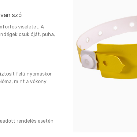
 van szó
fortos viseletet. A
ndégek csuklóját, puha,
iztosít felülnyomáskor.
léma, mint a vékony
 leadott rendelés esetén