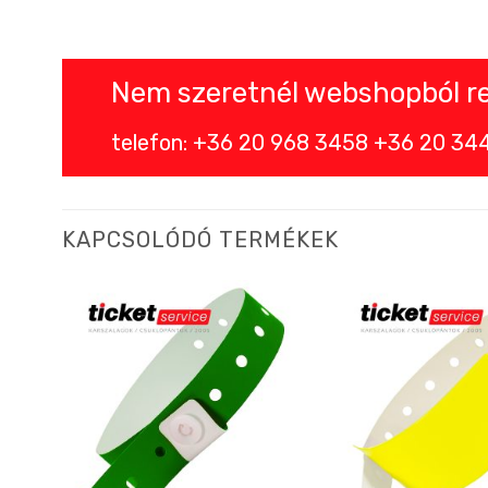
Nem szeretnél webshopból ren
telefon: +36 20 968 3458 +36 20 344 
KAPCSOLÓDÓ TERMÉKEK