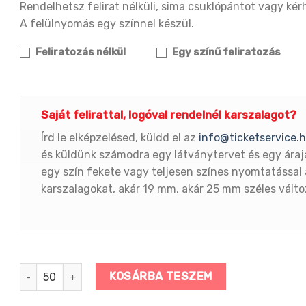
Rendelhetsz felirat nélküli, sima csuklópántot vagy kérhe
A felülnyomás egy színnel készül.
Feliratozás nélkül
Egy színű feliratozás
Saját felirattal, logóval rendelnél karszalagot?
Írd le elképzelésed, küldd el az
info@ticketservice.
és küldünk számodra egy látványtervet és egy áraj
egy szín fekete vagy teljesen színes nyomtatással 
karszalagokat, akár 19 mm, akár 25 mm széles vált
Szélesített EZÜST csuklópánt mennyiség
KOSÁRBA TESZEM