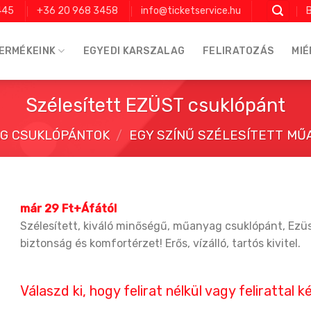
445
+36 20 968 3458
info@ticketservice.hu
B
ERMÉKEINK
EGYEDI KARSZALAG
FELIRATOZÁS
MIÉ
Szélesített EZÜST csuklópánt
G CSUKLÓPÁNTOK
/
EGY SZÍNŰ SZÉLESÍTETT M
már 29 Ft+Áfától
Szélesített, kiváló minőségű, műanyag csuklópánt, Ezü
biztonság és komfortérzet! Erős, vízálló, tartós kivitel.
Válaszd ki, hogy felirat nélkül vagy felirattal 