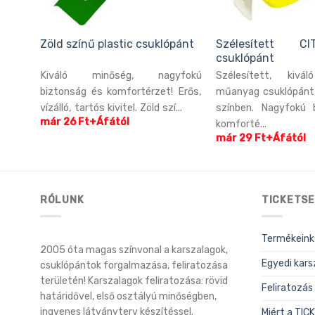
pánt
Zöld színű plastic csuklópánt
Szélesített CI
csuklópánt
ségű,
Kiváló minőség, nagyfokú
Szélesített, kivá
Piros
biztonság és komfortérzet! Erős,
műanyag csuklópánt
ág és
vízálló, tartós kivitel. Zöld szí...
színben. Nagyfokú 
már 26 Ft+Áfától
komforté...
már 29 Ft+Áfától
RÓLUNK
TICKETSE
Termékeink
2005 óta magas színvonal a karszalagok,
Egyedi kars
csuklópántok forgalmazása, feliratozása
területén! Karszalagok feliratozása: rövid
Feliratozás
határidővel, első osztályú minőségben,
ingyenes látványterv készítéssel.
Miért a TI