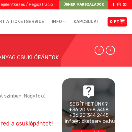
ejelentkezés / Regisztráció
ÜNNEPI KARSZALAGOK
RT A TICKETSERVICE
INFO
KAPCSOLAT
0
FT
ŰANYAG CSUKLÓPÁNTOK
st színben. Nagyfokú
SEGÍTHETÜNK?
+36 20 968 3458
+36 20 344 2445
info@ticketservice.hu
kéred a csuklópántot!