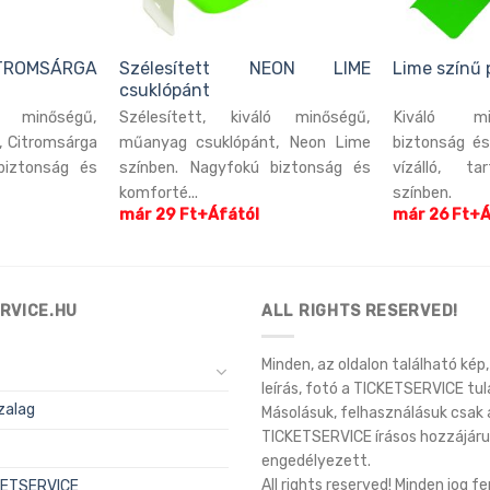
TROMSÁRGA
Szélesített NEON LIME
Lime színű 
csuklópánt
ló minőségű,
Szélesített, kiváló minőségű,
Kiváló mi
, Citromsárga
műanyag csuklópánt, Neon Lime
biztonság és
biztonság és
színben. Nagyfokú biztonság és
vízálló, ta
komforté...
színben.
már 29 Ft+Áfától
már 26 Ft+Á
RVICE.HU
ALL RIGHTS RESERVED!
Minden, az oldalon található kép, 
leírás, fotó a TICKETSERVICE tul
zalag
Másolásuk, felhasználásuk csak 
TICKETSERVICE írásos hozzájáru
engedélyezett.
All rights reserved! Minden jog f
CKETSERVICE