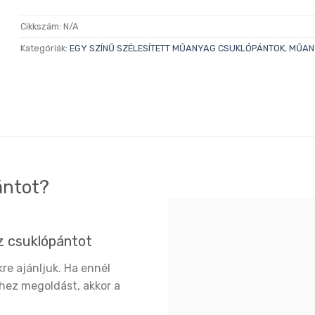
Cikkszám:
N/A
Kategóriák:
EGY SZÍNŰ SZÉLESÍTETT MŰANYAG CSUKLÓPÁNTOK
,
MŰAN
ántot?
z csuklópántot
re ajánljuk. Ha ennél
hez megoldást, akkor a