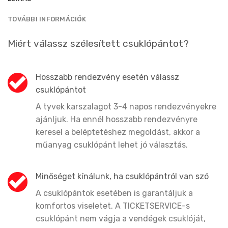
TOVÁBBI INFORMÁCIÓK
Miért válassz szélesített csuklópántot?
Hosszabb rendezvény esetén válassz
csuklópántot
A tyvek karszalagot 3-4 napos rendezvényekre
ajánljuk. Ha ennél hosszabb rendezvényre
keresel a beléptetéshez megoldást, akkor a
műanyag csuklópánt lehet jó választás.
Minőséget kínálunk, ha csuklópántról van szó
A csuklópántok esetében is garantáljuk a
komfortos viseletet. A TICKETSERVICE-s
csuklópánt nem vágja a vendégek csuklóját,