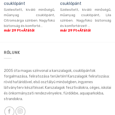
csuklópánt
csuklópánt
Szélesített, kiváló minőségű,
Szélesített, kiváló minőségű,
műanyag csuklópánt,
műanyag csuklópánt, Lila
Citromsárga színben. Nagyfokú
színben. Nagyfokú biztonság
biztonság és komforté...
és komfortérzet! ...
már 29 Ft+Áfától
már 29 Ft+Áfától
RÓLUNK
2005 óta magas színvonal a karszalagok, csuklópántok
forgalmazása, feliratozása területén! Karszalagok feliratozása:
rövid határidővel, első osztályú minőségben, ingyenes
látványterv készítéssel. Karszalagok fesztiválokra, céges, iskolai
és önkormányzati rendezvényekre, fürdőkbe, aquaparkokba,
strandokra.