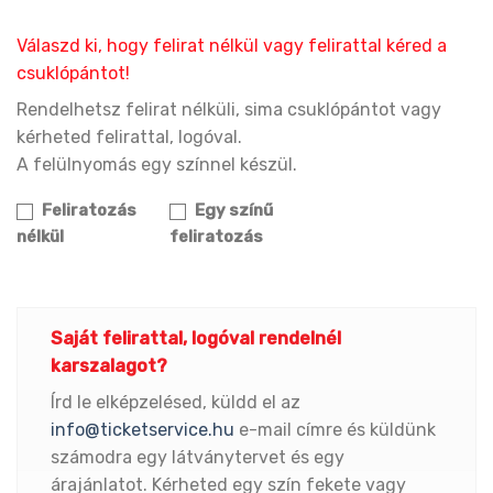
Válaszd ki, hogy felirat nélkül vagy felirattal kéred a
csuklópántot!
Rendelhetsz felirat nélküli, sima csuklópántot vagy
kérheted felirattal, logóval.
A felülnyomás egy színnel készül.
Feliratozás
Egy színű
nélkül
feliratozás
Saját felirattal, logóval rendelnél
karszalagot?
Írd le elképzelésed, küldd el az
info@ticketservice.hu
e-mail címre és küldünk
számodra egy látványtervet és egy
árajánlatot. Kérheted egy szín fekete vagy