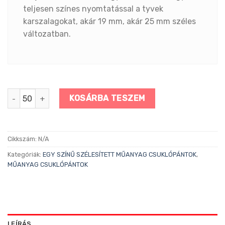
teljesen színes nyomtatással a tyvek
karszalagokat, akár 19 mm, akár 25 mm széles
változatban.
Szélesített PIROS csuklópánt mennyiség
KOSÁRBA TESZEM
Cikkszám:
N/A
Kategóriák:
EGY SZÍNŰ SZÉLESÍTETT MŰANYAG CSUKLÓPÁNTOK
,
MŰANYAG CSUKLÓPÁNTOK
LEÍRÁS