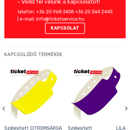
– Vedd fel velünk a kapcsolatot!
telefon: +36 20 968 3458 +36 20 344 2445
| e-mail: info@ticketservice.hu
KAPCSOLAT
KAPCSOLÓDÓ TERMÉKEK
Szélesített CITROMSÁRGA
Szélesített LILA