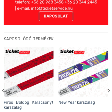
telefon: +36 20 968 3458 +36 20 344 2445
| e-mail: info@ticketservice.hu
KAPCSOLAT
KAPCSOLÓDÓ TERMÉKEK
Piros Boldog Karácsonyt
New Year karszalag
karszalag