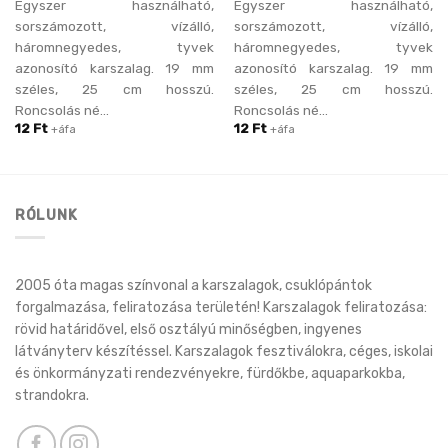
Egyszer használható,
Egyszer használható,
sorszámozott, vízálló,
sorszámozott, vízálló,
háromnegyedes, tyvek
háromnegyedes, tyvek
azonosító karszalag. 19 mm
azonosító karszalag. 19 mm
széles, 25 cm hosszú.
széles, 25 cm hosszú.
Roncsolás né...
Roncsolás né...
12
Ft
12
Ft
+áfa
+áfa
RÓLUNK
2005 óta magas színvonal a karszalagok, csuklópántok
forgalmazása, feliratozása területén! Karszalagok feliratozása:
rövid határidővel, első osztályú minőségben, ingyenes
látványterv készítéssel. Karszalagok fesztiválokra, céges, iskolai
és önkormányzati rendezvényekre, fürdőkbe, aquaparkokba,
strandokra.