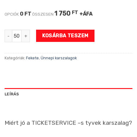
1 750
FT
0 FT
+ÁFA
OPCIÓK
ÖSSZESEN
Boldog Karácsonyt mintás karszalag mennyiség
KOSÁRBA TESZEM
Kategóriák:
Fekete
,
Ünnepi karszalagok
LEÍRÁS
Miért jó a TICKETSERVICE –s tyvek karszalag?