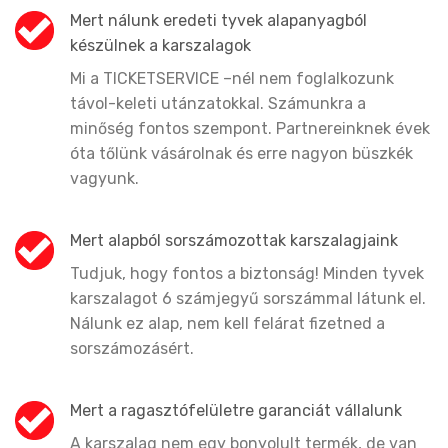
Mert nálunk eredeti tyvek alapanyagból
készülnek a karszalagok
Mi a TICKETSERVICE –nél nem foglalkozunk
távol-keleti utánzatokkal. Számunkra a
minőség fontos szempont. Partnereinknek évek
óta tőlünk vásárolnak és erre nagyon büszkék
vagyunk.
Mert alapból sorszámozottak karszalagjaink
Tudjuk, hogy fontos a biztonság! Minden tyvek
karszalagot 6 számjegyű sorszámmal látunk el.
Nálunk ez alap, nem kell felárat fizetned a
sorszámozásért.
Mert a ragasztófelületre garanciát vállalunk
A karszalag nem egy bonyolult termék, de van