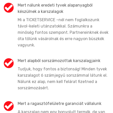
Mert nálunk eredeti tyvek alapanyagból
készülnek a karszalagok
Mi a TICKETSERVICE –nél nem foglalkozunk
távol-keleti utánzatokkal. Számunkra a
minőség fontos szempont. Partnereinknek évek
óta tőlünk vásárolnak és erre nagyon büszkék
vagyunk.
Mert alapból sorszámozottak karszalagjaink
Tudjuk, hogy fontos a biztonság! Minden tyvek
karszalagot 6 számjegyű sorszámmal látunk el.
Nálunk ez alap, nem kell felárat fizetned a
sorszámozásért.
Mert a ragasztófelületre garanciát vállalunk
A karszalag nem egy bonyolult termék, de van