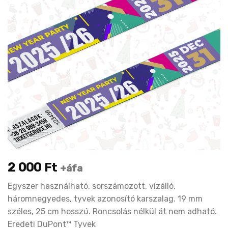
2 000
Ft
+áfa
Egyszer használható, sorszámozott, vízálló,
háromnegyedes, tyvek azonosító karszalag. 19 mm
széles, 25 cm hosszú. Roncsolás nélkül át nem adható.
Eredeti DuPont™ Tyvek