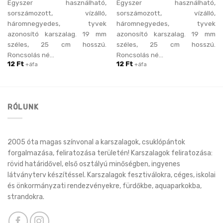
Egyszer használható,
Egyszer használható,
sorszámozott, vízálló,
sorszámozott, vízálló,
háromnegyedes, tyvek
háromnegyedes, tyvek
azonosító karszalag. 19 mm
azonosító karszalag. 19 mm
széles, 25 cm hosszú.
széles, 25 cm hosszú.
Roncsolás né...
Roncsolás né...
12
Ft
12
Ft
+áfa
+áfa
RÓLUNK
2005 óta magas színvonal a karszalagok, csuklópántok
forgalmazása, feliratozása területén! Karszalagok feliratozása:
rövid határidővel, első osztályú minőségben, ingyenes
látványterv készítéssel. Karszalagok fesztiválokra, céges, iskolai
és önkormányzati rendezvényekre, fürdőkbe, aquaparkokba,
strandokra.