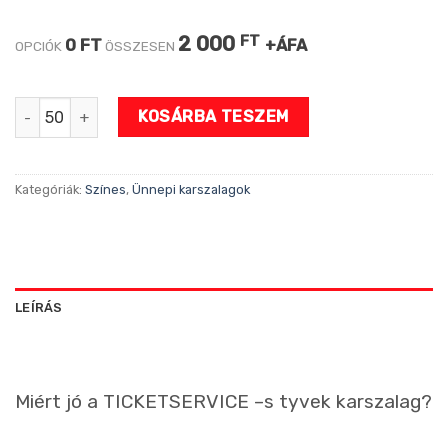
2 000
FT
0 FT
+ÁFA
OPCIÓK
ÖSSZESEN
New Year karszalag mennyiség
KOSÁRBA TESZEM
Kategóriák:
Színes
,
Ünnepi karszalagok
LEÍRÁS
Miért jó a TICKETSERVICE –s tyvek karszalag?