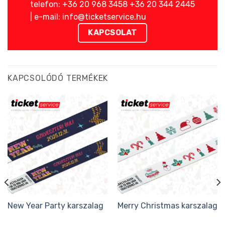
telefon: +36 20 968 3458 +36 20 344 2445
| e-mail: info@ticketservice.hu
KAPCSOLAT
KAPCSOLÓDÓ TERMÉKEK
New Year Party karszalag
Merry Christmas karszalag