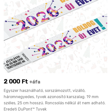
2 000
Ft
+áfa
Egyszer használható, sorszámozott, vízálló,
háromnegyedes, tyvek azonosító karszalag. 19 mm
széles, 25 cm hosszú. Roncsolás nélkül át nem adható.
Eredeti DuPont™ Tyvek