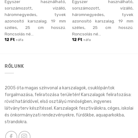
Egyszer használható,
Egyszer használható,
sorszámozott, vízálló,
sorszámozott, vízálló,
háromnegyedes, tyvek
háromnegyedes, tyvek
azonosító karszalag. 19 mm
azonosító karszalag. 19 mm
széles, 25 cm hosszú.
széles, 25 cm hosszú.
Roncsolás né...
Roncsolás né...
12
Ft
12
Ft
+áfa
+áfa
RÓLUNK
2005 óta magas színvonal a karszalagok, csuklópántok
forgalmazása, feliratozása területén! Karszalagok feliratozása:
rövid határidővel, első osztályú minőségben, ingyenes
látványterv készítéssel. Karszalagok fesztiválokra, céges, iskolai
és önkormányzati rendezvényekre, fürdőkbe, aquaparkokba,
strandokra.