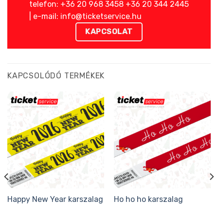
telefon: +36 20 968 3458 +36 20 344 2445
| e-mail: info@ticketservice.hu
KAPCSOLAT
KAPCSOLÓDÓ TERMÉKEK
Happy New Year karszalag
Ho ho ho karszalag