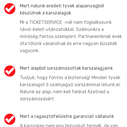
Mert nálunk eredeti tyvek alapanyagból
készülnek a karszalagok
Mi a TICKETSERVICE –nél nem foglalkozunk
távol-keleti utánzatokkal. Számunkra a
minőség fontos szempont. Partnereinknek évek
óta tőlünk vásárolnak és erre nagyon büszkék
vagyunk.
Mert alapból sorszámozottak karszalagjaink
Tudjuk, hogy fontos a biztonság! Minden tyvek
karszalagot 6 számjegyű sorszámmal látunk el.
Nálunk ez alap, nem kell felárat fizetned a
sorszámozásért.
Mert a ragasztófelületre garanciát vállalunk
A karszalag nem egy bonyolult termék, de van