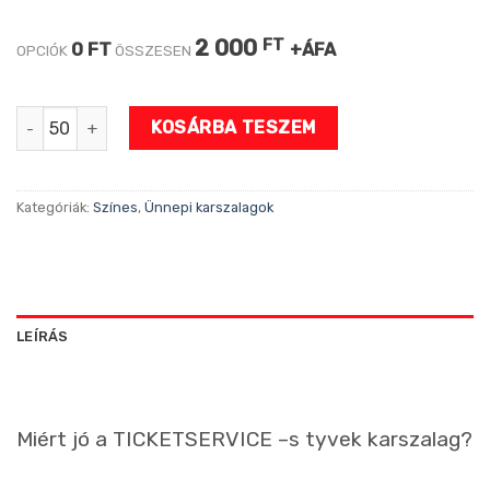
2 000
FT
0 FT
+ÁFA
OPCIÓK
ÖSSZESEN
Boldog Új Évet karszalag mennyiség
KOSÁRBA TESZEM
Kategóriák:
Színes
,
Ünnepi karszalagok
LEÍRÁS
Miért jó a TICKETSERVICE –s tyvek karszalag?