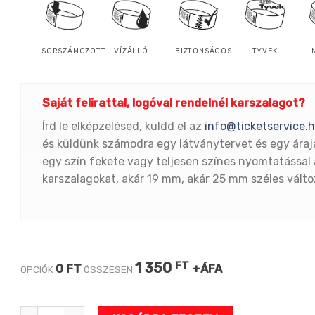
SORSZÁMOZOTT
VÍZÁLLÓ
BIZTONSÁGOS
TYVEK
Saját felirattal, logóval rendelnél karszalagot?
Írd le elképzelésed, küldd el az
info@ticketservice.
és küldünk számodra egy látványtervet és egy áraj
egy szín fekete vagy teljesen színes nyomtatással 
karszalagokat, akár 19 mm, akár 25 mm széles vált
1 350
FT
0 FT
+ÁFA
OPCIÓK
ÖSSZESEN
VIP LIME 1"-s tyvek karszalag mennyiség