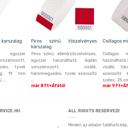
 karszalag
Piros színű tőszelvényes
Csillagos m
karszalag
, egyszer
Piros színű, ellenőrzőszelvényes,
Csillagos 
rszámozott,
egyszer használható, duplán
használható
yedes, tyvek
sorszámozott, vízálló,
vízálló, há
alag. 19 mm
háromnegyedes, tyvek azonosító
azonosító 
 ...
...
széles, 25 cm
már 8 Ft+Áfától
már 9 Ft+Áf
RVICE.HU
ALL RIGHTS RESERVED!
Minden, az oldalon található kép, 