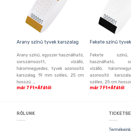
ínű
Arany színű tyvek karszalag
Fekete színű tyvek
nű,
Arany színű, egyszer használható,
Fekete színű
yszer
sorszámozott, vízálló,
használható, so
plán
háromnegyedes, tyvek azonosító
vízálló, háromneg
lló,
karszalag. 19 mm széles, 25 cm
azonosító karsz
í...
hosszú. ...
széles, 25 cm hosszú.
már 7 Ft+Áfától
már 7 Ft+Áfától
RÓLUNK
TICKETSE
Termékeink