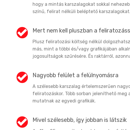
hogy a mintás karszalagokat sokkal nehezeb
színű, felirat nélküli beléptető karszalagokat
Mert nem kell pluszban a feliratozás
Plusz feliratozási költség nélkül dolgozhats
más, mint a többi és/vagy grafikájában alkal
jogosultságok szűrésére. És raktárról, azonnal
Nagyobb felület a felülnyomásra
A szélesebb karszalag értelemszerűen nagyob
feliratozáskor. Több sorban jeleníthető meg
mutatnak az egyedi grafikák.
Mivel szélesebb, így jobban is látszik