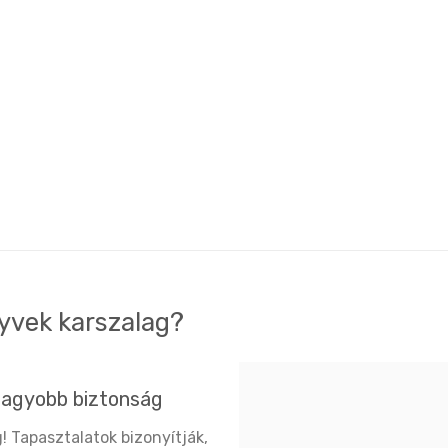
tyvek karszalag?
nagyobb biztonság
! Tapasztalatok bizonyítják,