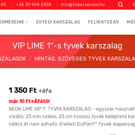
445
+36 20 968 3458
info@ticketservice.hu
B
ERMÉKEINK
EGYEDI KARSZALAG
FELIRATOZÁS
MIÉ
VIP LIME 1″-s tyvek karszalag
SZALAGOK
/
MINTÁS, SZÖVEGES TYVEK KARSZALAG
1 350
Ft
+áfa
már 10 Ft+Áfától
NEON LIME VIP 1″ TYVEK KARSZALAG – egyszer használh
vízálló, 25 mm széles, 25 cm hosszú tyvek beléptető ka
nélkül át nem adható. Eredeti DuPont™ Tyvek alapanya