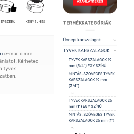
AJÁNLATKÉRÉS
NÉPSZERŰ
KÉNYELMES
TERMÉKKATEGÓRIÁK
Ünnepi karszalagok
TYVEK KARSZALAGOK
hu
e-mail címre
TYVEK KARSZALAGOK 19
ánlatot. Kérheted
mm (3/4”) EGY SZÍNŰ
a tyvek
MINTÁS, SZÖVEGES TYVEK
ozatban.
KARSZALAGOK 19 mm
(3/4”)
TYVEK KARSZALAGOK 25
mm (1”) EGY SZÍNŰ
MINTÁS, SZÖVEGES TYVEK
KARSZALAGOK 25 mm (1”)