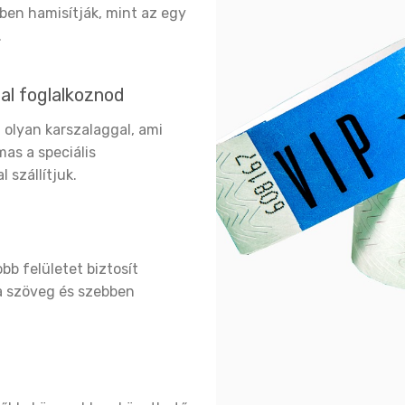
ben hamisítják, mint az egy
.
sal foglalkoznod
z olyan karszalaggal, ami
mas a speciális
 szállítjuk.
b felületet biztosít
 a szöveg és szebben