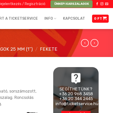
ejelentkezés / Regisztráció
ÜNNEPI KARSZALAGOK
RT A TICKETSERVICE
INFO
KAPCSOLAT
0
FT
OK 25 MM (1”)
/
FEKETE
SEGÍTHETÜNK?
ató, sorszámozott,
+36 20 968 3458
rszalag. Roncsolás
+36 20 344 2445
info@ticketservice.hu
g.