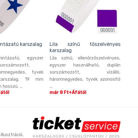
intázatú karszalag
Lila színű tőszelvényes
karszalag
mintázatú, egyszer
Lila színű, ellenőrzőszelvényes,
,sorszámozott,
egyszer használható, duplán
romnegyedes, tyvek
sorszámozott, vízálló,
karszalag. 19 mm
háromnegyedes, tyvek azonosító
 hosszú. ...
...
ától
már 8 Ft+Áfától
illusztráció,