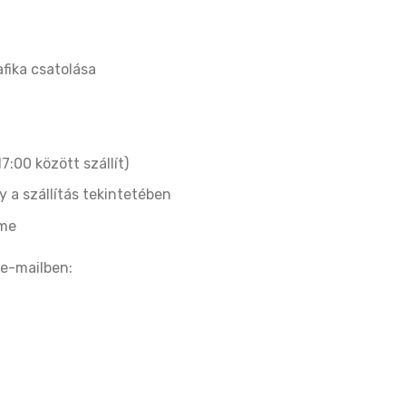
afika csatolása
:00 között szállít)
 a szállítás tekintetében
íme
e-mailben: