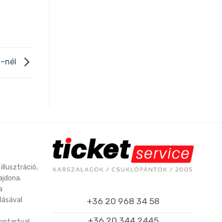
 –nél
illusztráció,
ajdona.
a
lásával
+36 20 968 34 58
+36 20 344 2445
enntartva!