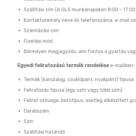
Szállítási cím (A GLS munkanapokon 8:00 – 17:00 k
Kontaktszemély neve és telefonszáma, e-mail c
Számlázási cím
Fizetési mód
Bármilyen megjegyzés, ami fontos a gyártás vagy
Egyedi feliratozású termék rendelése
e-mailben:
Termék (karszalag, csuklópánt, nyakpánt) típusa
Feliratozás típusa (egy szín vagy több szín)
Felirat szövege, betűtípus, esetleg elkészített gr
Darabszám
Szín
Szállítási határidő