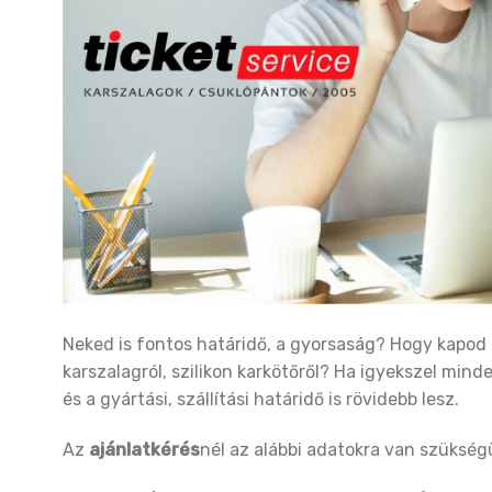
Neked is fontos határidő, a gyorsaság? Hogy kapod
karszalagról, szilikon karkötőről? Ha igyekszel mi
és a gyártási, szállítási határidő is rövidebb lesz.
Az
ajánlatkérés
nél az alábbi adatokra van szükség