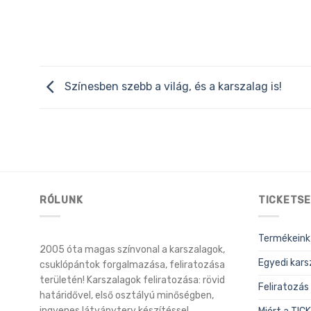
Színesben szebb a világ, és a karszalag is!
RÓLUNK
TICKETSE
Termékeink
2005 óta magas színvonal a karszalagok,
Egyedi kars
csuklópántok forgalmazása, feliratozása
területén! Karszalagok feliratozása: rövid
Feliratozás
határidővel, első osztályú minőségben,
ingyenes látványterv készítéssel.