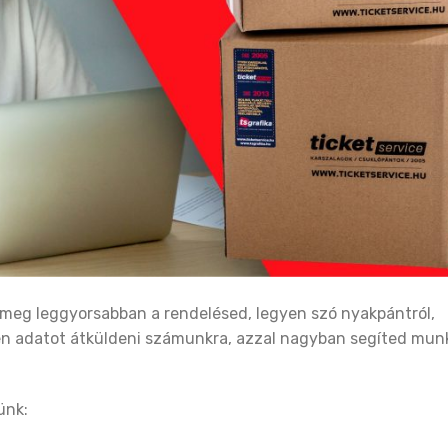
 meg leggyorsabban a rendelésed, legyen szó nyakpántról,
nden adatot átküldeni számunkra, azzal nagyban segíted mu
ünk: