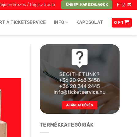
ejelentkezés / Regisztráció
ÜNNEPI KARSZALAGOK
RT A TICKETSERVICE
INFO
KAPCSOLAT
0
FT
SEGÍTHETÜNK?
+36 20 968 3458
+36 20 344 2445
info@ticketservice.hu
AJÁNLATKÉRÉS
TERMÉKKATEGÓRIÁK