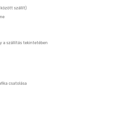
özött szállít)
íme
 a szállítás tekintetében
afika csatolása