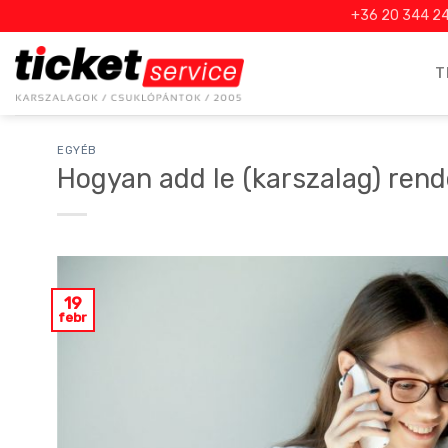
Skip
+36 20 344 2
to
content
T
EGYÉB
Hogyan add le (karszalag) rend
19
febr