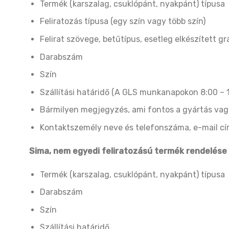
Termék (karszalag, csuklópánt, nyakpánt) típusa
Feliratozás típusa (egy szín vagy több szín)
Felirat szövege, betűtípus, esetleg elkészített gr
Darabszám
Szín
Szállítási határidő (A GLS munkanapokon 8:00 – 17
Bármilyen megjegyzés, ami fontos a gyártás vagy
Kontaktszemély neve és telefonszáma, e-mail c
Sima, nem egyedi feliratozású termék rendelése
Termék (karszalag, csuklópánt, nyakpánt) típusa
Darabszám
Szín
Szállítási határidő