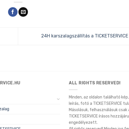
24H karszalagszállítás a TICKETSERVICE
RVICE.HU
ALL RIGHTS RESERVED!
Minden, az oldalon található kép, 
leírás, fotó a TICKETSERVICE tul
zalag
Másolásuk, felhasználásuk csak 
TICKETSERVICE írásos hozzájáru
engedélyezett.
All rights reserved! Minden jog f