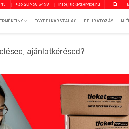
445
+36 20 968 3458
info@ticketservice.hu
B
ERMÉKEINK
EGYEDI KARSZALAG
FELIRATOZÁS
MIÉ
elésed, ajánlatkérésed?