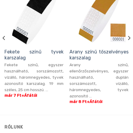
Fekete színű tyvek
Arany színű tőszelvényes
karszalag
karszalag
Fekete színű, egyszer
Arany színű,
használható, sorszámozott,
ellenőrzőszelvényes, egyszer
vízálló, háromnegyedes, tyvek
használható, duplán
azonosító karszalag. 19 mm
sorszámozott, vízálló,
széles, 25 cm hosszú. ...
háromnegyedes, tyvek
már 7 Ft+Áfától
azonosító ...
már 8 Ft+Áfától
RÓLUNK