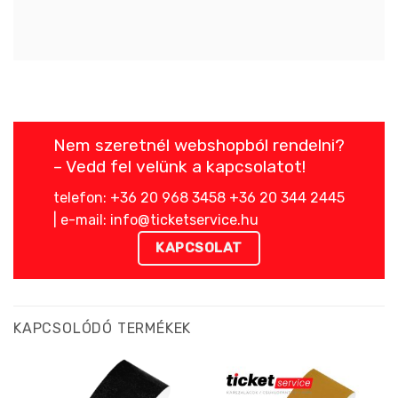
Nem szeretnél webshopból rendelni?
– Vedd fel velünk a kapcsolatot!
telefon: +36 20 968 3458 +36 20 344 2445
| e-mail: info@ticketservice.hu
KAPCSOLAT
KAPCSOLÓDÓ TERMÉKEK