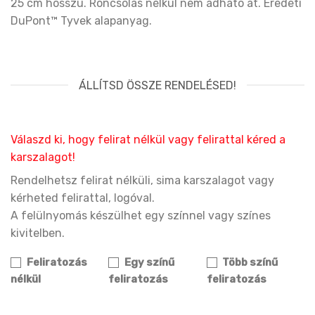
25 cm hosszú. Roncsolás nélkül nem adható át. Eredeti
DuPont™ Tyvek alapanyag.
ÁLLÍTSD ÖSSZE RENDELÉSED!
Válaszd ki, hogy felirat nélkül vagy felirattal kéred a
karszalagot!
Rendelhetsz felirat nélküli, sima karszalagot vagy
kérheted felirattal, logóval.
A felülnyomás készülhet egy színnel vagy színes
kivitelben.
Feliratozás
Egy színű
Több színű
nélkül
feliratozás
feliratozás