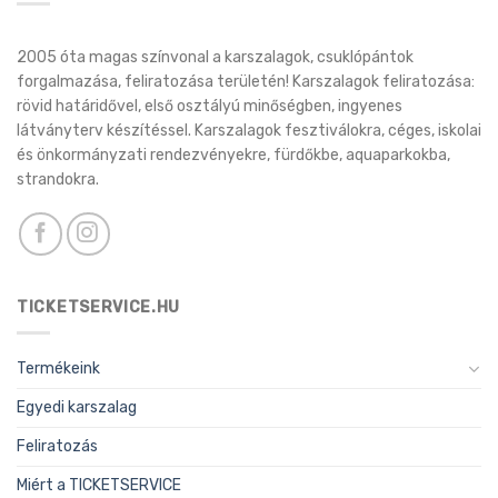
2005 óta magas színvonal a karszalagok, csuklópántok
forgalmazása, feliratozása területén! Karszalagok feliratozása:
rövid határidővel, első osztályú minőségben, ingyenes
látványterv készítéssel. Karszalagok fesztiválokra, céges, iskolai
és önkormányzati rendezvényekre, fürdőkbe, aquaparkokba,
strandokra.
TICKETSERVICE.HU
Termékeink
Egyedi karszalag
Feliratozás
Miért a TICKETSERVICE