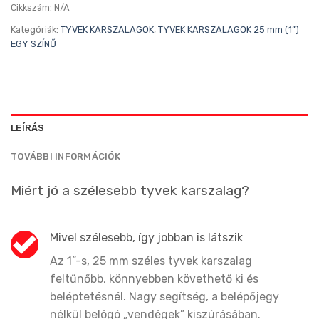
Cikkszám:
N/A
Kategóriák:
TYVEK KARSZALAGOK
,
TYVEK KARSZALAGOK 25 mm (1”)
EGY SZÍNŰ
LEÍRÁS
TOVÁBBI INFORMÁCIÓK
Miért jó a szélesebb tyvek karszalag?
Mivel szélesebb, így jobban is látszik
Az 1”-s, 25 mm széles tyvek karszalag
feltűnőbb, könnyebben követhető ki és
beléptetésnél. Nagy segítség, a belépőjegy
nélkül belógó „vendégek” kiszúrásában.