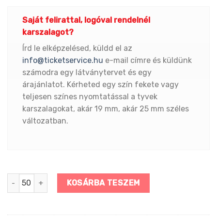
Saját felirattal, logóval rendelnél
karszalagot?
Írd le elképzelésed, küldd el az
info@ticketservice.hu
e-mail címre és küldünk
számodra egy látványtervet és egy
árajánlatot. Kérheted egy szín fekete vagy
teljesen színes nyomtatással a tyvek
karszalagokat, akár 19 mm, akár 25 mm széles
változatban.
FEHÉR tyvek karszalag 25 mm (1″) – szélesebb méret men
KOSÁRBA TESZEM