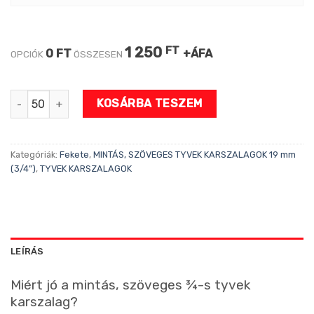
1 250
FT
0 FT
+ÁFA
OPCIÓK
ÖSSZESEN
STAFF PINK 3/4" tyvek karszalag mennyiség
KOSÁRBA TESZEM
Kategóriák:
Fekete
,
MINTÁS, SZÖVEGES TYVEK KARSZALAGOK 19 mm
(3/4”)
,
TYVEK KARSZALAGOK
LEÍRÁS
Miért jó a mintás, szöveges ¾-s tyvek
karszalag?