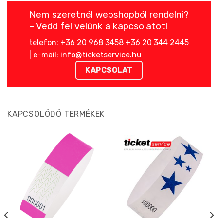
Nem szeretnél webshopból rendelni?
– Vedd fel velünk a kapcsolatot!
telefon: +36 20 968 3458 +36 20 344 2445
| e-mail: info@ticketservice.hu
KAPCSOLAT
KAPCSOLÓDÓ TERMÉKEK