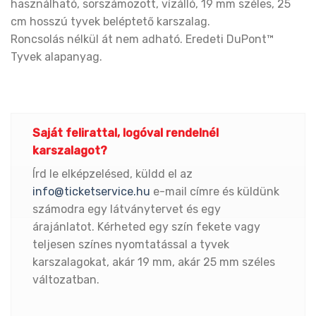
használható, sorszámozott, vízálló, 19 mm széles, 25
cm hosszú tyvek beléptető karszalag.
Roncsolás nélkül át nem adható. Eredeti DuPont™
Tyvek alapanyag.
Saját felirattal, logóval rendelnél
karszalagot?
Írd le elképzelésed, küldd el az
info@ticketservice.hu
e-mail címre és küldünk
számodra egy látványtervet és egy
árajánlatot. Kérheted egy szín fekete vagy
teljesen színes nyomtatással a tyvek
karszalagokat, akár 19 mm, akár 25 mm széles
változatban.