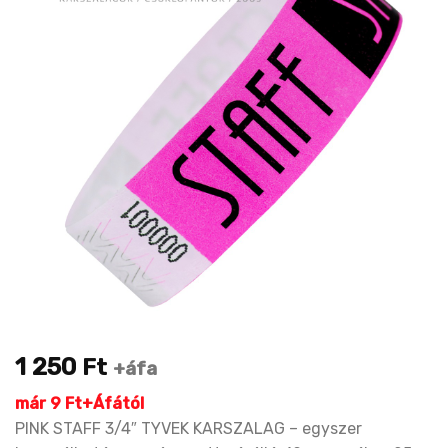
1 250
Ft
+áfa
már 9 Ft+Áfától
PINK STAFF 3/4″ TYVEK KARSZALAG – egyszer