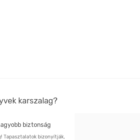
tyvek karszalag?
nagyobb biztonság
! Tapasztalatok bizonyítják,