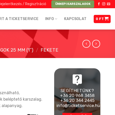
ejelentkezés / Regisztráció
ÜNNEPI KARSZALAGOK
RT A TICKETSERVICE
INFO
KAPCSOLAT
0
FT
OK 25 MM (1”)
/
FEKETE
SEGÍTHETÜNK?
sználható,
+36 20 968 3458
k beléptető karszalag.
+36 20 344 2445
info@ticketservice.hu
k alapanyag.