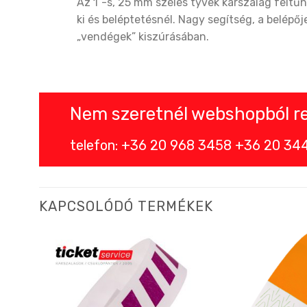
Az 1”-s, 25 mm széles tyvek karszalag felt
ki és beléptetésnél. Nagy segítség, a belépőj
„vendégek” kiszúrásában.
Nem szeretnél webshopból ren
telefon: +36 20 968 3458 +36 20 344 
KAPCSOLÓDÓ TERMÉKEK