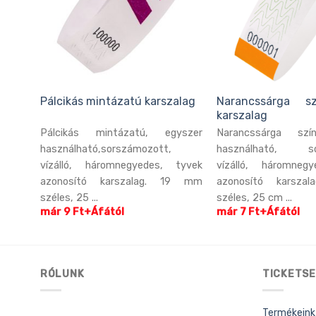
zatú
Pálcikás mintázatú karszalag
Narancssárga s
karszalag
yszer
Pálcikás mintázatú, egyszer
Narancssárga szí
használható,sorszámozott,
használható, so
tyvek
vízálló, háromnegyedes, tyvek
vízálló, háromneg
19 mm
azonosító karszalag. 19 mm
azonosító karsz
széles, 25 ...
széles, 25 cm ...
már 9 Ft+Áfától
már 7 Ft+Áfától
RÓLUNK
TICKETSE
Termékeink