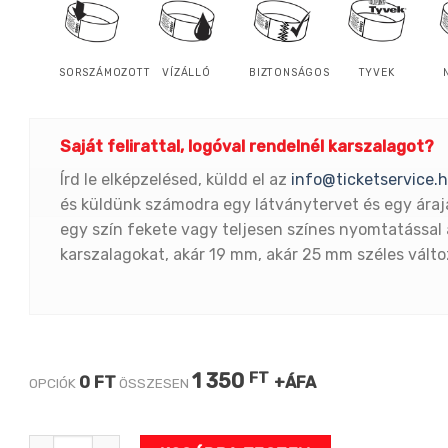
SORSZÁMOZOTT
VÍZÁLLÓ
BIZTONSÁGOS
TYVEK
Saját felirattal, logóval rendelnél karszalagot?
Írd le elképzelésed, küldd el az
info@ticketservice.
és küldünk számodra egy látványtervet és egy áraj
egy szín fekete vagy teljesen színes nyomtatással 
karszalagokat, akár 19 mm, akár 25 mm széles vált
1 350
FT
0 FT
+ÁFA
OPCIÓK
ÖSSZESEN
KOCKÁS 1"-s tyvek karszalag mennyiség