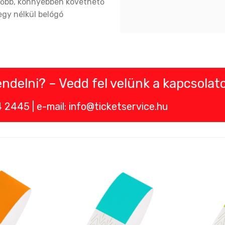
űnőbb, könnyebben követhető
egy nélkül belógó
delni? – Vedd fel velünk a kapcsolato
2445 | e-mail: info@ticketservice.hu