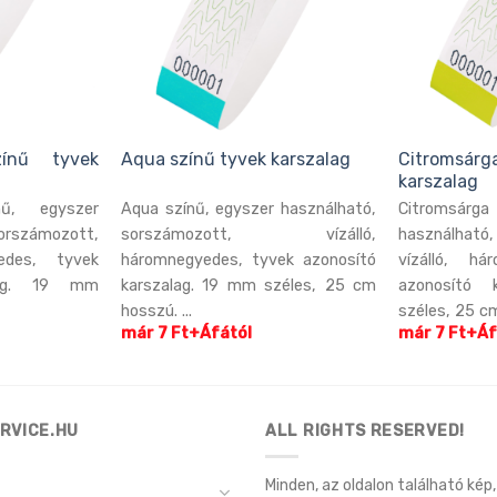
zínű tyvek
Aqua színű tyvek karszalag
Citromsá
karszalag
nű, egyszer
Aqua színű, egyszer használható,
Citromsárg
rszámozott,
sorszámozott, vízálló,
használhat
yedes, tyvek
háromnegyedes, tyvek azonosító
vízálló, há
alag. 19 mm
karszalag. 19 mm széles, 25 cm
azonosító 
hosszú. ...
széles, 25 cm 
már 7 Ft+Áfától
már 7 Ft+Áf
RVICE.HU
ALL RIGHTS RESERVED!
Minden, az oldalon található kép, 