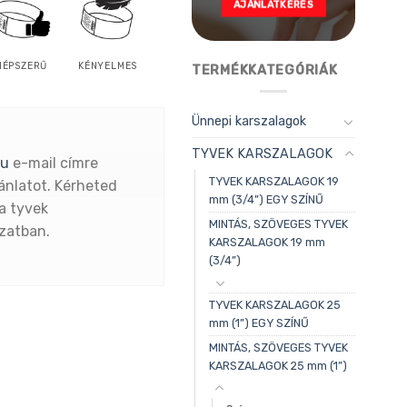
AJÁNLATKÉRÉS
NÉPSZERŰ
KÉNYELMES
TERMÉKKATEGÓRIÁK
Ünnepi karszalagok
TYVEK KARSZALAGOK
hu
e-mail címre
TYVEK KARSZALAGOK 19
ánlatot. Kérheted
mm (3/4”) EGY SZÍNŰ
a tyvek
MINTÁS, SZÖVEGES TYVEK
ozatban.
KARSZALAGOK 19 mm
(3/4”)
TYVEK KARSZALAGOK 25
mm (1”) EGY SZÍNŰ
MINTÁS, SZÖVEGES TYVEK
KARSZALAGOK 25 mm (1”)