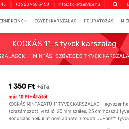
445
+36 20 968 3458
info@ticketservice.hu
B
ERMÉKEINK
EGYEDI KARSZALAG
FELIRATOZÁS
MIÉ
KOCKÁS 1″-s tyvek karszalag
SZALAGOK
/
MINTÁS, SZÖVEGES TYVEK KARSZALAG
1 350
Ft
+áfa
már 10 Ft+Áfától
KOCKÁS MINTÁZATÚ 1″ TYVEK KARSZALAG – egyszer ha
sorszámozott, vízálló, 25 mm széles, 25 cm hosszú tyve
Roncsolás nélkül át nem adható. Eredeti DuPont™ Tyve