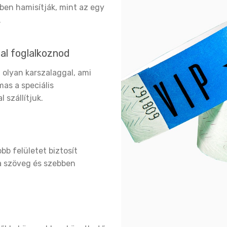
ben hamisítják, mint az egy
.
sal foglalkoznod
z olyan karszalaggal, ami
mas a speciális
 szállítjuk.
b felületet biztosít
 a szöveg és szebben