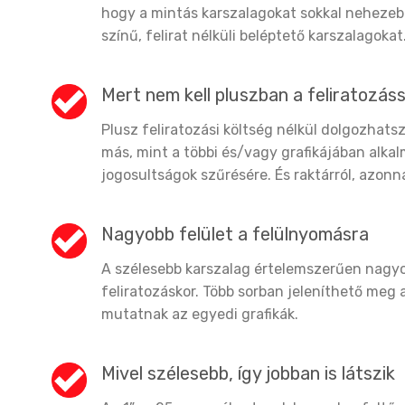
hogy a mintás karszalagokat sokkal nehezeb
színű, felirat nélküli beléptető karszalagokat
Mert nem kell pluszban a feliratozás
Plusz feliratozási költség nélkül dolgozhats
más, mint a többi és/vagy grafikájában alkal
jogosultságok szűrésére. És raktárról, azonnal
Nagyobb felület a felülnyomásra
A szélesebb karszalag értelemszerűen nagyob
feliratozáskor. Több sorban jeleníthető meg
mutatnak az egyedi grafikák.
Mivel szélesebb, így jobban is látszik