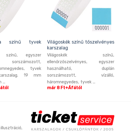
rga színű tyvek
Világoskék színű tőszelvényes
karszalag
a színű, egyszer
Világoskék színű,
ó, sorszámozott,
ellenőrzőszelvényes, egyszer
romnegyedes, tyvek
használható, duplán
karszalag. 19 mm
sorszámozott, vízálló,
...
háromnegyedes, tyvek ...
ától
már 8 Ft+Áfától
illusztráció,