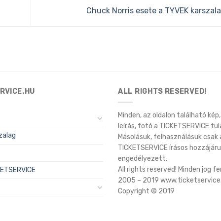
Chuck Norris esete a TYVEK karszal
RVICE.HU
ALL RIGHTS RESERVED!
Minden, az oldalon található kép, 
leírás, fotó a TICKETSERVICE tul
zalag
Másolásuk, felhasználásuk csak 
TICKETSERVICE írásos hozzájáru
engedélyezett.
All rights reserved! Minden jog f
CKETSERVICE
2005 – 2019 www.ticketservice
Copyright © 2019