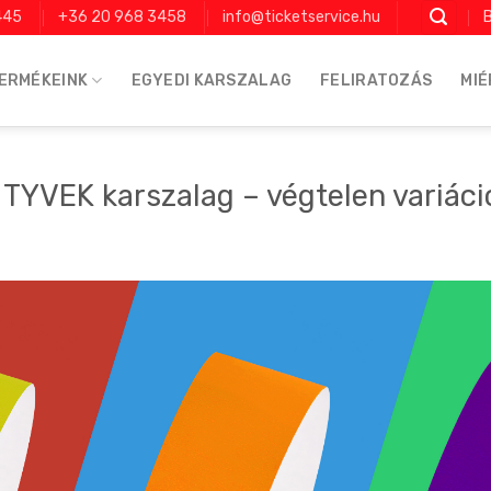
445
+36 20 968 3458
info@ticketservice.hu
B
ERMÉKEINK
EGYEDI KARSZALAG
FELIRATOZÁS
MIÉ
 TYVEK karszalag – végtelen variáci