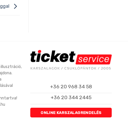
aggal
illusztráció,
ajdona.
a
lásával
+36 20 968 34 58
+36 20 344 2445
enntartva!
.hu
ONLINE KARSZALAGRENDELÉS