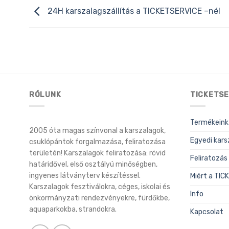
24H karszalagszállítás a TICKETSERVICE –nél
RÓLUNK
TICKETSE
Termékeink
2005 óta magas színvonal a karszalagok,
Egyedi kars
csuklópántok forgalmazása, feliratozása
területén! Karszalagok feliratozása: rövid
Feliratozás
határidővel, első osztályú minőségben,
ingyenes látványterv készítéssel.
Miért a TI
Karszalagok fesztiválokra, céges, iskolai és
Info
önkormányzati rendezvényekre, fürdőkbe,
aquaparkokba, strandokra.
Kapcsolat