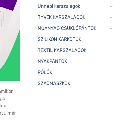
Ünnepi karszalagok
TYVEK KARSZALAGOK
MŰANYAG CSUKLÓPÁNTOK
SZILIKON KARKÖTŐK
TEXTIL KARSZALAGOK
NYAKPÁNTOK
PÓLÓK
SZÁJMASZKOK
amikor
g 5
k a
ett, már