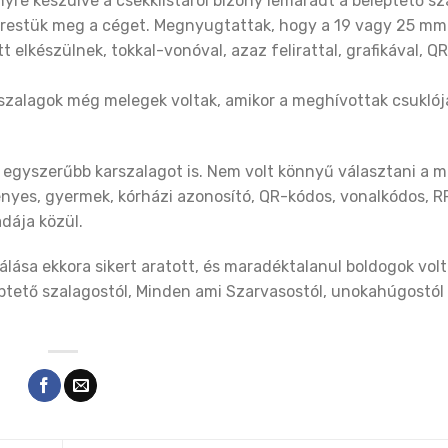
yre készülve a csekklistáról bizony lemaradt a beléptető sz
 kerestük meg a céget. Megnyugtattak, hogy a 19 vagy 25 mm
 elkészülnek, tokkal-vonóval, azaz felirattal, grafikával, QR
szalagok még melegek voltak, amikor a meghívottak csuklój
 egyszerűbb karszalagot is. Nem volt könnyű választani a m
ényes, gyermek, kórházi azonosító, QR-kódos, vonalkódos, 
dája közül.
ása ekkora sikert aratott, és maradéktalanul boldogok vol
ptető szalagostól, Minden ami Szarvasostól, unokahúgostól