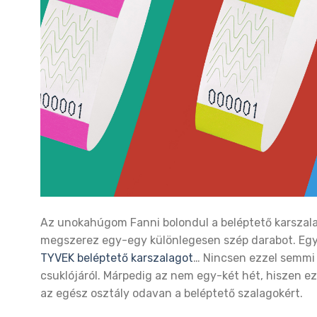
Az unokahúgom Fanni bolondul a beléptető karszala
megszerez egy-egy különlegesen szép darabot. Egyi
TYVEK beléptető karszalagot
… Nincsen ezzel semmi b
csuklójáról. Márpedig az nem egy-két hét, hiszen ez
az egész osztály odavan a beléptető szalagokért.