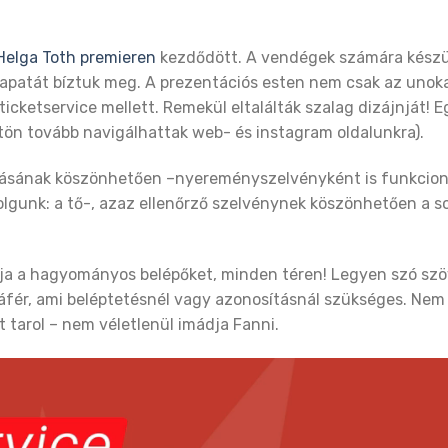
elga Toth premieren
kezdődött. A vendégek számára készü
apatát bíztuk meg. A prezentációs esten nem csak az uno
icketservice mellett. Remekül eltalálták szalag dizájnját! E
gtön tovább navigálhattak web- és instagram oldalunkra).
ozásának köszönhetően –nyereményszelvényként is funkcion
gunk: a tő-, azaz ellenőrző szelvénynek köszönhetően a so
ja a hagyományos belépőket, minden téren! Legyen szó szö
 ráfér, ami beléptetésnél vagy azonosításnál szükséges. Nem
t tarol – nem véletlenül imádja Fanni.