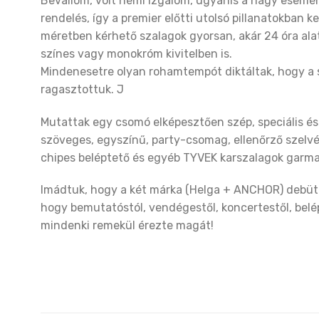
Bevallom, volt némi izgalom, ugyanis a nagy esemén
rendelés, így a premier előtti utolsó pillanatokban
méretben kérhető szalagok gyorsan, akár 24 óra alatt
színes vagy monokróm kivitelben is.
Mindenesetre olyan rohamtempót diktáltak, hogy a 
ragasztottuk. J
Mutattak egy csomó elképesztően szép, speciális és
szöveges, egyszínű, party-csomag, ellenőrző szelv
chipes beléptető és egyéb TYVEK karszalagok garma
Imádtuk, hogy a két márka (Helga + ANCHOR) debütál
hogy bemutatóstól, vendégestől, koncertestől, belé
mindenki remekül érezte magát!