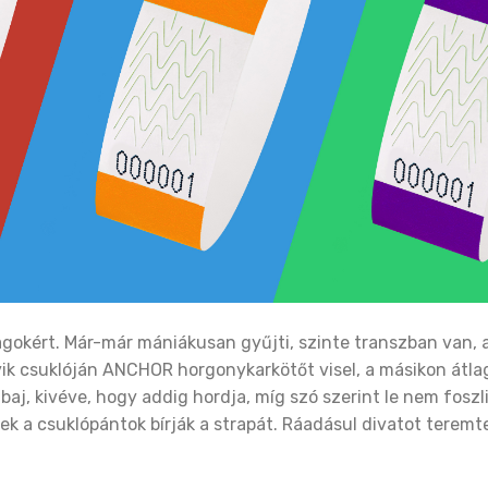
gokért. Már-már mániákusan gyűjti, szinte transzban van, 
k csuklóján ANCHOR horgonykarkötőt visel, a másikon átla
aj, kivéve, hogy addig hordja, míg szó szerint le nem foszli
ek a csuklópántok bírják a strapát. Ráadásul divatot teremt