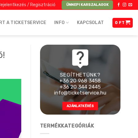
ejelentkezés / Regisztráció
ÜNNEPI KARSZALAGOK
RT A TICKETSERVICE
INFO
KAPCSOLAT
0
FT
ó!
SEGÍTHETÜNK?
+36 20 968 3458
+36 20 344 2445
info@ticketservice.hu
AJÁNLATKÉRÉS
TERMÉKKATEGÓRIÁK