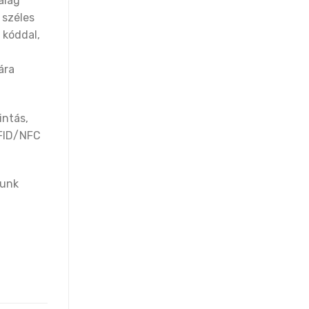
alag
 széles
 kóddal,
ára
intás,
RFID/NFC
tunk