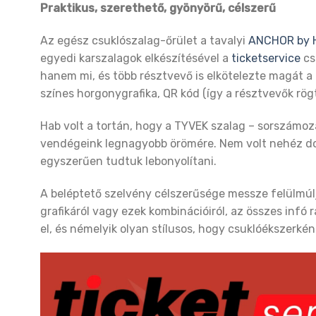
Praktikus, szerethető, gyönyörű, célszerű
Az egész csuklószalag-őrület a tavalyi
ANCHOR by H
egyedi karszalagok elkészítésével a
ticketservice
cs
hanem mi, és több résztvevő is elkötelezte magát a t
színes horgonygrafika, QR kód (így a résztvevők rö
Hab volt a tortán, hogy a TYVEK szalag – sorszám
vendégeink legnagyobb örömére. Nem volt nehéz dol
egyszerűen tudtuk lebonyolítani.
A beléptető szelvény célszerűsége messze felülmúl
grafikáról vagy ezek kombinációiról, az összes infó
el, és némelyik olyan stílusos, hogy csuklóékszerkén