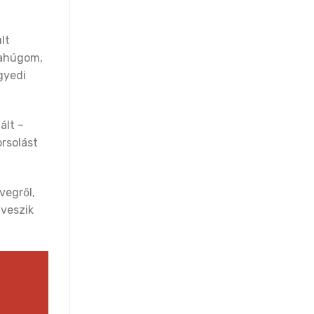
lt
kahúgom,
gyedi
ált –
rsolást
vegről,
 veszik